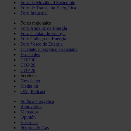
Foro de Movilidad Sostenible
Foro de Transición Energética
Foro Industrial
Foros regionales
Foro Andaluz de Energía
Foro Catalán de Energía
Foro Gallego de Energía
Foro Vasco de Energía
I Debate Energético en España
Especiales
COP 30
COP 29
COP 28
Servicios
Newsletter
Media kit
ON | Podcast
Política energética
Renovables
Mercados
Opinión
Eléctricas
Petróleo & Gas