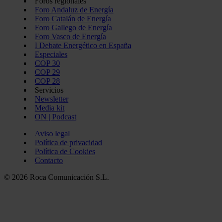
Foros regionales
Foro Andaluz de Energía
Foro Catalán de Energía
Foro Gallego de Energía
Foro Vasco de Energía
I Debate Energético en España
Especiales
COP 30
COP 29
COP 28
Servicios
Newsletter
Media kit
ON | Podcast
Aviso legal
Política de privacidad
Política de Cookies
Contacto
© 2026 Roca Comunicación S.L.