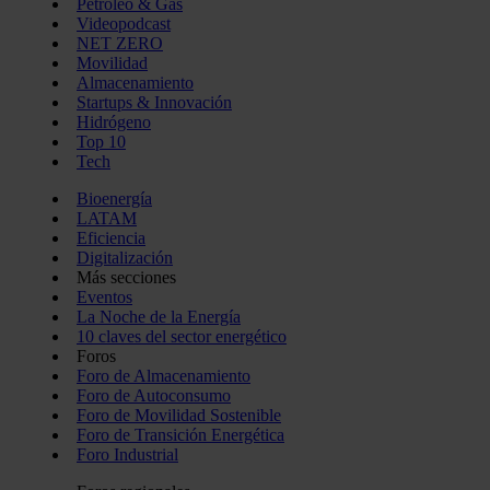
Petróleo & Gas
Videopodcast
NET ZERO
Movilidad
Almacenamiento
Startups & Innovación
Hidrógeno
Top 10
Tech
Bioenergía
LATAM
Eficiencia
Digitalización
Más secciones
Eventos
La Noche de la Energía
10 claves del sector energético
Foros
Foro de Almacenamiento
Foro de Autoconsumo
Foro de Movilidad Sostenible
Foro de Transición Energética
Foro Industrial