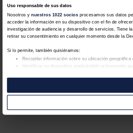
Uso responsable de sus datos
Nosotros y
nuestros 1022 socios
procesamos sus datos pers
acceder la información en su dispositivo con el fin de ofrece
investigación de audiencia y desarrollo de servicios. Tiene 
retirar su consentimiento en cualquier momento desde la De
Si lo permite, también quisiéramos:
Recopilar información sobre su ubicación geográfica 
Identificar su dispositivo analizándolo activamente pa
Obtenga más información sobre cómo se procesan sus datos
retirar su consentimiento en cualquier momento en la Declar
Las cookies de este sitio web se usan para personalizar el co
Además, compartimos información sobre el uso que haga del s
pueden combinarla con otra información que les haya proporc