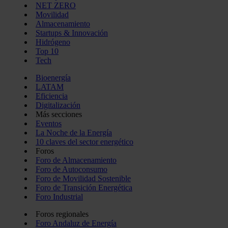
NET ZERO
Movilidad
Almacenamiento
Startups & Innovación
Hidrógeno
Top 10
Tech
Bioenergía
LATAM
Eficiencia
Digitalización
Más secciones
Eventos
La Noche de la Energía
10 claves del sector energético
Foros
Foro de Almacenamiento
Foro de Autoconsumo
Foro de Movilidad Sostenible
Foro de Transición Energética
Foro Industrial
Foros regionales
Foro Andaluz de Energía