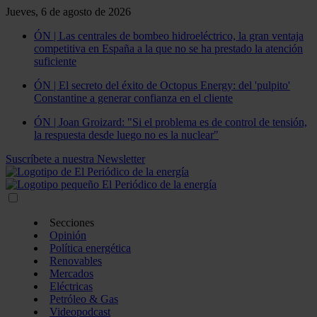
Jueves, 6 de agosto de 2026
ÓN | Las centrales de bombeo hidroeléctrico, la gran ventaja
competitiva en España a la que no se ha prestado la atención
suficiente
ÓN | El secreto del éxito de Octopus Energy: del 'pulpito'
Constantine a generar confianza en el cliente
ÓN | Joan Groizard: "Si el problema es de control de tensión,
la respuesta desde luego no es la nuclear"
Suscríbete a nuestra Newsletter
Secciones
Opinión
Política energética
Renovables
Mercados
Eléctricas
Petróleo & Gas
Videopodcast