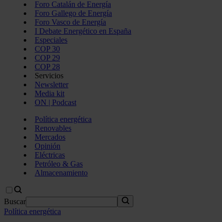
Foro Catalán de Energía
Foro Gallego de Energía
Foro Vasco de Energía
I Debate Energético en España
Especiales
COP 30
COP 29
COP 28
Servicios
Newsletter
Media kit
ON | Podcast
Política energética
Renovables
Mercados
Opinión
Eléctricas
Petróleo & Gas
Almacenamiento
Buscar
Política energética