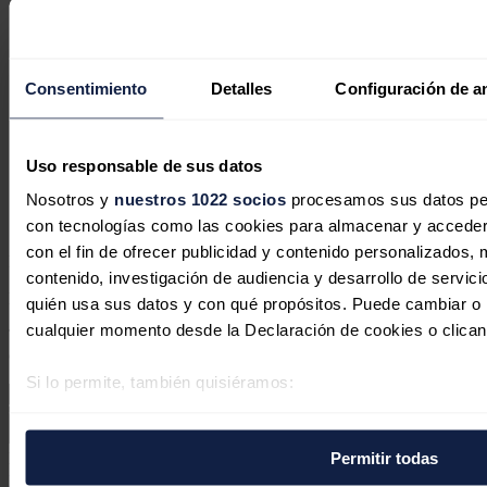
Consentimiento
Detalles
Configuración de a
El barril de Brent cae un 8,7%, a
88,36 dólares, tras parón de ataques
Uso responsable de sus datos
entre EEUU e Irán
Nosotros y
nuestros 1022 socios
procesamos sus datos pers
Redacción
27/07/2026
con tecnologías como las cookies para almacenar y acceder 
con el fin de ofrecer publicidad y contenido personalizados, 
No hay comentarios
contenido, investigación de audiencia y desarrollo de servici
Deja tu comentario
quién usa sus datos y con qué propósitos. Puede cambiar o r
cualquier momento desde la Declaración de cookies o clican
Tu dirección de correo electrónico no será publicada. Todos los
campos son obligatorios
Si lo permite, también quisiéramos:
Recopilar información sobre su ubicación geográfica 
varios metros
Permitir todas
Este sitio web está protegido por reCAPTCHA y la
Política de
Identificar su dispositivo analizándolo activamente p
privacidad
y
Términos de servicio
de Google aplican.