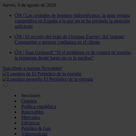
Jueves, 6 de agosto de 2026
ÓN | Las centrales de bombeo hidroeléctrico, la gran ventaja
competitiva en España a la que no se ha prestado la atención
suficiente
ÓN | El secreto del éxito de Octopus Energy: del 'pulpito'
Constantine a generar confianza en el cliente
ÓN | Joan Groizard: "Si el problema es de control de tensión,
la respuesta desde luego no es la nuclear"
Suscríbete a nuestra Newsletter
Secciones
Opinión
Política energética
Renovables
Mercados
Eléctricas
Petróleo & Gas
Videopodcast