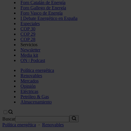
Foro Catalán de Energía
Foro Gallego de Energía
Foro Vasco de Energía
I Debate Energético en España
Especiales
COP 30
COP 29
COP 28
Servicios
Newsletter
Media kit
ON | Podcast
Política energética
Renovables
Mercados
Opinión
Eléctricas
Petróleo & Gas
Almacenamiento
Buscar
Política energética
·
Renovables