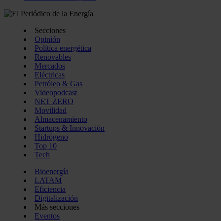
Secciones
Opinión
Política energética
Renovables
Mercados
Eléctricas
Petróleo & Gas
Videopodcast
NET ZERO
Movilidad
Almacenamiento
Startups & Innovación
Hidrógeno
Top 10
Tech
Bioenergía
LATAM
Eficiencia
Digitalización
Más secciones
Eventos