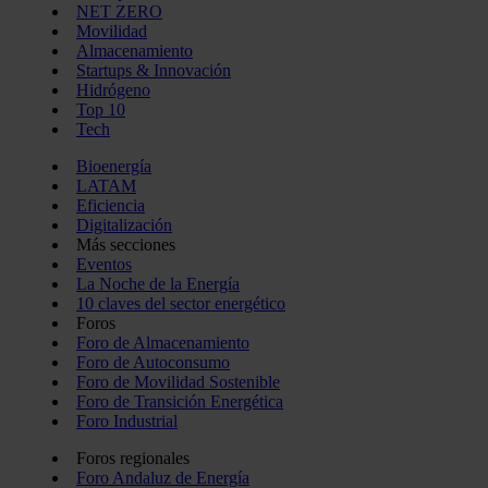
NET ZERO
Movilidad
Almacenamiento
Startups & Innovación
Hidrógeno
Top 10
Tech
Bioenergía
LATAM
Eficiencia
Digitalización
Más secciones
Eventos
La Noche de la Energía
10 claves del sector energético
Foros
Foro de Almacenamiento
Foro de Autoconsumo
Foro de Movilidad Sostenible
Foro de Transición Energética
Foro Industrial
Foros regionales
Foro Andaluz de Energía