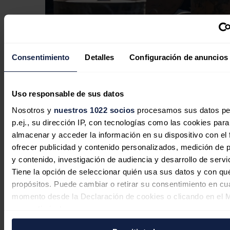
España eleva un 4,7% sus
Consentimiento
Detalles
Configuración de anuncios
importaciones de crudo en junio, con
EEUU como principal suministrador
Uso responsable de sus datos
Redacción
05/08/2026
Nosotros y
nuestros 1022 socios
procesamos sus datos pe
p.ej., su dirección IP, con tecnologías como las cookies para
almacenar y acceder la información en su dispositivo con el 
ofrecer publicidad y contenido personalizados, medición de p
OPEP+ aumenta en otros 188.000
y contenido, investigación de audiencia y desarrollo de servi
barriles diarios su oferta a partir de
Tiene la opción de seleccionar quién usa sus datos y con qu
septiembre
propósitos. Puede cambiar o retirar su consentimiento en cu
momento desde la Declaración de cookies o clicando en el 
Redacción
02/08/2026
consentimiento.