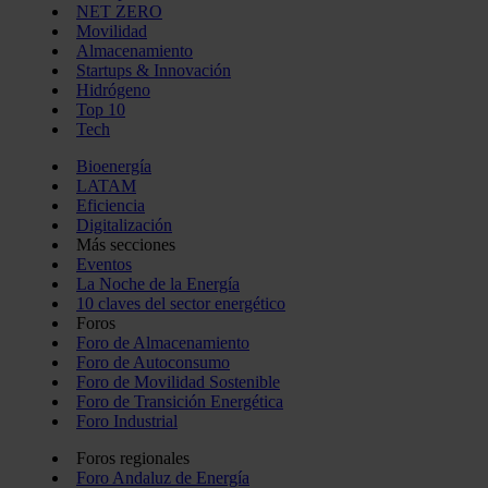
NET ZERO
Movilidad
Almacenamiento
Startups & Innovación
Hidrógeno
Top 10
Tech
Bioenergía
LATAM
Eficiencia
Digitalización
Más secciones
Eventos
La Noche de la Energía
10 claves del sector energético
Foros
Foro de Almacenamiento
Foro de Autoconsumo
Foro de Movilidad Sostenible
Foro de Transición Energética
Foro Industrial
Foros regionales
Foro Andaluz de Energía