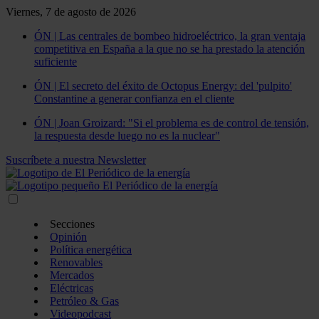
Viernes, 7 de agosto de 2026
ÓN | Las centrales de bombeo hidroeléctrico, la gran ventaja
competitiva en España a la que no se ha prestado la atención
suficiente
ÓN | El secreto del éxito de Octopus Energy: del 'pulpito'
Constantine a generar confianza en el cliente
ÓN | Joan Groizard: "Si el problema es de control de tensión,
la respuesta desde luego no es la nuclear"
Suscríbete a nuestra Newsletter
Secciones
Opinión
Política energética
Renovables
Mercados
Eléctricas
Petróleo & Gas
Videopodcast