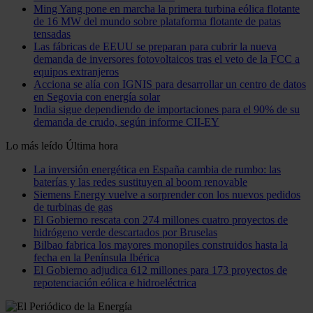
Ming Yang pone en marcha la primera turbina eólica flotante
de 16 MW del mundo sobre plataforma flotante de patas
tensadas
Las fábricas de EEUU se preparan para cubrir la nueva
demanda de inversores fotovoltaicos tras el veto de la FCC a
equipos extranjeros
Acciona se alía con IGNIS para desarrollar un centro de datos
en Segovia con energía solar
India sigue dependiendo de importaciones para el 90% de su
demanda de crudo, según informe CII-EY
Lo más leído
Última hora
La inversión energética en España cambia de rumbo: las
baterías y las redes sustituyen al boom renovable
Siemens Energy vuelve a sorprender con los nuevos pedidos
de turbinas de gas
El Gobierno rescata con 274 millones cuatro proyectos de
hidrógeno verde descartados por Bruselas
Bilbao fabrica los mayores monopiles construidos hasta la
fecha en la Península Ibérica
El Gobierno adjudica 612 millones para 173 proyectos de
repotenciación eólica e hidroeléctrica