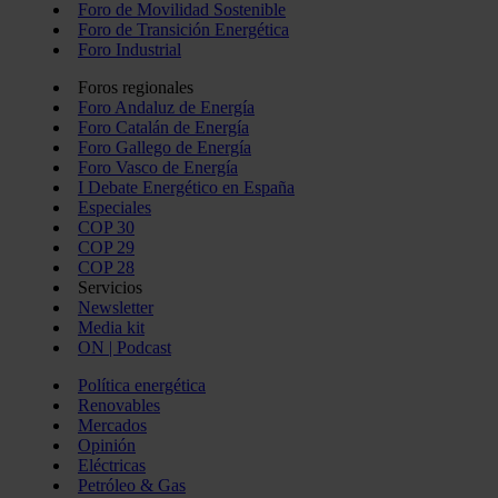
Foro de Movilidad Sostenible
Foro de Transición Energética
Foro Industrial
Foros regionales
Foro Andaluz de Energía
Foro Catalán de Energía
Foro Gallego de Energía
Foro Vasco de Energía
I Debate Energético en España
Especiales
COP 30
COP 29
COP 28
Servicios
Newsletter
Media kit
ON | Podcast
Política energética
Renovables
Mercados
Opinión
Eléctricas
Petróleo & Gas