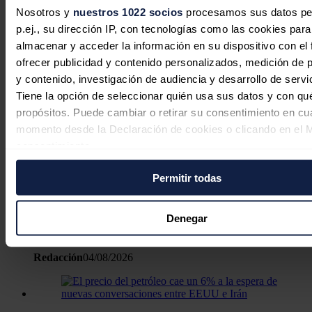
Noticias relacionadas
Nosotros y
nuestros 1022 socios
procesamos sus datos pe
p.ej., su dirección IP, con tecnologías como las cookies para
almacenar y acceder la información en su dispositivo con el 
ofrecer publicidad y contenido personalizados, medición de p
El petróleo de Texas sube un 1,4 %, a
y contenido, investigación de audiencia y desarrollo de servi
76,27 dólares, pendiente de acuerdo
Tiene la opción de seleccionar quién usa sus datos y con qu
para abrir Ormuz
propósitos. Puede cambiar o retirar su consentimiento en cu
momento desde la Declaración de cookies o clicando en el 
Redacción
06/08/2026
consentimiento.
Permitir todas
Si lo permite, también quisiéramos:
Recopilar información sobre su ubicación geográfica
BP gana un 235% más hasta junio
puede tener una precisión de varios metros
Denegar
ante la subida del precio del petróleo
Identificar su dispositivo analizándolo activamente p
características específicas (huellas digitales)
Redacción
04/08/2026
Obtenga más información sobre cómo se procesan sus dato
personales y establezca sus preferencias en la
sección de 
Puede cambiar o retirar su consentimiento en cualquier mo