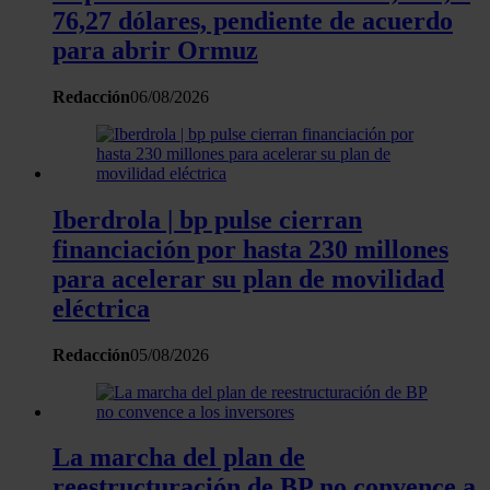
consentimiento en cualquier momento en la Declaración
76,27 dólares, pendiente de acuerdo
de cookies.
para abrir Ormuz
Las cookies de este sitio web se usan para personalizar
Redacción
06/08/2026
el contenido y los anuncios, ofrecer funciones de redes
sociales y analizar el tráfico. Además, compartimos
información sobre el uso que haga del sitio web con
nuestros partners de redes sociales, publicidad y análisis
web, quienes pueden combinarla con otra información
Iberdrola | bp pulse cierran
que les haya proporcionado o que hayan recopilado a
financiación por hasta 230 millones
partir del uso que haya hecho de sus servicios.
para acelerar su plan de movilidad
eléctrica
Redacción
05/08/2026
La marcha del plan de
reestructuración de BP no convence a