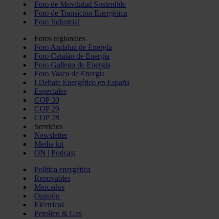
Foro de Movilidad Sostenible
Foro de Transición Energética
Foro Industrial
Foros regionales
Foro Andaluz de Energía
Foro Catalán de Energía
Foro Gallego de Energía
Foro Vasco de Energía
I Debate Energético en España
Especiales
COP 30
COP 29
COP 28
Servicios
Newsletter
Media kit
ON | Podcast
Política energética
Renovables
Mercados
Opinión
Eléctricas
Petróleo & Gas