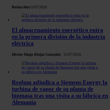
sociales y analizar el tráfico. Además, compartimos
Redacción
31/07/2026
información sobre el uso que haga del sitio web con
nuestros partners de redes sociales, publicidad y análisis
web, quienes pueden combinarla con otra información
que les haya proporcionado o que hayan recopilado a
El almacenamiento energético entra
partir del uso que haya hecho de sus servicios.
en la primera división de la industria
eléctrica
Héctor Hugo Riojas González
31/07/2026
Reolum adjudica a Siemens Energy la
turbina de vapor de su planta de
biomasa tras una visita a su fábrica en
Alemania