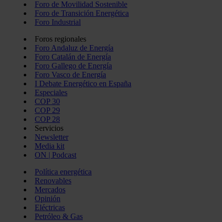
Foro de Movilidad Sostenible
Foro de Transición Energética
Foro Industrial
Foros regionales
Foro Andaluz de Energía
Foro Catalán de Energía
Foro Gallego de Energía
Foro Vasco de Energía
I Debate Energético en España
Especiales
COP 30
COP 29
COP 28
Servicios
Newsletter
Media kit
ON | Podcast
Política energética
Renovables
Mercados
Opinión
Eléctricas
Petróleo & Gas