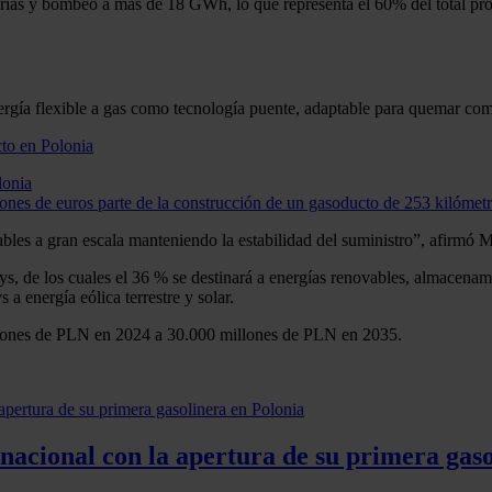
ías y bombeo a más de 18 GWh, lo que representa el 60% del total pr
ergía flexible a gas como tecnología puente, adaptable para quemar com
lonia
nes de euros parte de la construcción de un gasoducto de 253 kilómetr
bles a gran escala manteniendo la estabilidad del suministro”, afirmó 
ys, de los cuales el 36 % se destinará a energías renovables, almacenam
 a energía eólica terrestre y solar.
llones de PLN en 2024 a 30.000 millones de PLN en 2035.
nacional con la apertura de su primera gas