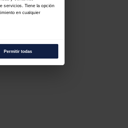
e servicios. Tiene la opción
imiento en cualquier
e varios metros
icas (huellas digitales)
Permitir todas
eferencias en la
sección de
e cookies.
 funciones de redes sociales
con nuestros partners de
ue les haya proporcionado o