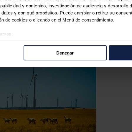
ublicidad y contenido, investigación de audiencia y desarrollo d
 datos y con qué propósitos. Puede cambiar o retirar su consent
n de cookies o clicando en el Menú de consentimiento.
éramos:
 sobre su ubicación geográfica que puede tener una precisión d
tivo analizándolo activamente para buscar características específ
Denegar
re cómo se procesan sus datos personales y establezca sus pr
rar su consentimiento en cualquier momento en la Declaración d
b se usan para personalizar el contenido y los anuncios, ofrecer
s, compartimos información sobre el uso que haga del sitio web 
 análisis web, quienes pueden combinarla con otra información q
r del uso que haya hecho de sus servicios.