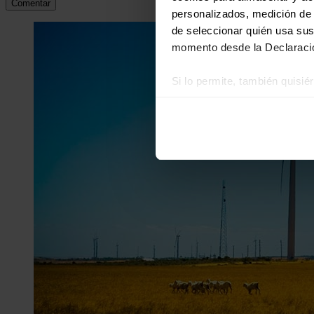
Comentar
personalizados, medición de p
de seleccionar quién usa sus
momento desde la Declaració
Si lo permite, también quisi
Recopilar información
Identificar su disposi
Obtenga más información sob
datos
. Puede cambiar o reti
Las cookies de este sitio we
y analizar el tráfico. Ademá
redes sociales, publicidad y
que hayan recopilado a parti