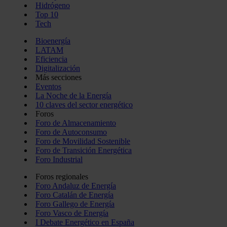
Hidrógeno
Top 10
Tech
Bioenergía
LATAM
Eficiencia
Digitalización
Más secciones
Eventos
La Noche de la Energía
10 claves del sector energético
Foros
Foro de Almacenamiento
Foro de Autoconsumo
Foro de Movilidad Sostenible
Foro de Transición Energética
Foro Industrial
Foros regionales
Foro Andaluz de Energía
Foro Catalán de Energía
Foro Gallego de Energía
Foro Vasco de Energía
I Debate Energético en España