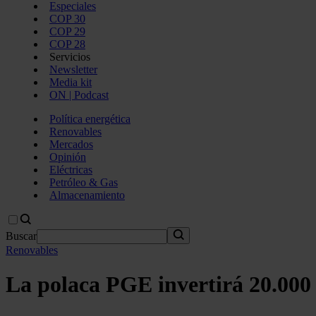
Especiales
COP 30
COP 29
COP 28
Servicios
Newsletter
Media kit
ON | Podcast
Política energética
Renovables
Mercados
Opinión
Eléctricas
Petróleo & Gas
Almacenamiento
Buscar
Renovables
La polaca PGE invertirá 20.000 