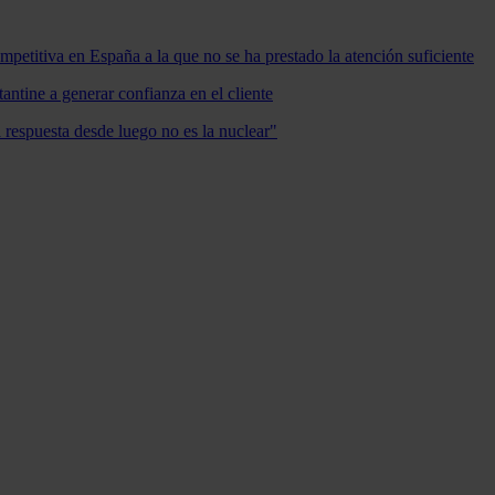
mpetitiva en España a la que no se ha prestado la atención suficiente
antine a generar confianza en el cliente
a respuesta desde luego no es la nuclear"