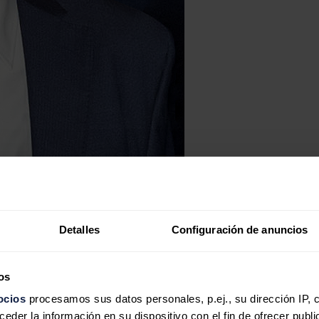
Detalles
Configuración de anuncios
os
ocios
procesamos sus datos personales, p.ej., su dirección IP, 
der la información en su dispositivo con el fin de ofrecer publi