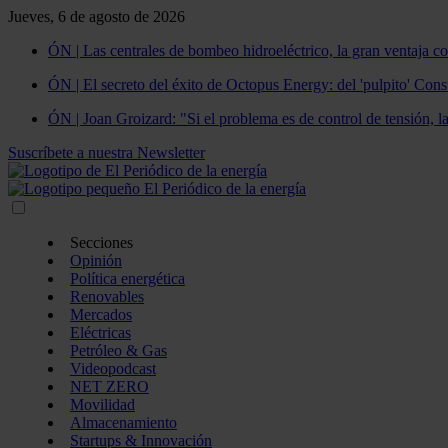
Jueves, 6 de agosto de 2026
ÓN | Las centrales de bombeo hidroeléctrico, la gran ventaja co
ÓN | El secreto del éxito de Octopus Energy: del 'pulpito' Const
ÓN | Joan Groizard: "Si el problema es de control de tensión, l
Suscríbete a nuestra Newsletter
Secciones
Opinión
Política energética
Renovables
Mercados
Eléctricas
Petróleo & Gas
Videopodcast
NET ZERO
Movilidad
Almacenamiento
Startups & Innovación