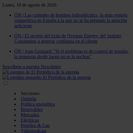
Lunes, 10 de agosto de 2026
ÓN | Las centrales de bombeo hidroeléctrico, la gran ventaja
competitiva en España a la que no se ha prestado la atención
suficiente
ÓN | El secreto del éxito de Octopus Energy: del 'pulpito'
Constantine a generar confianza en el cliente
ÓN | Joan Groizard: "Si el problema es de control de tensión,
la respuesta desde luego no es la nuclear"
Suscríbete a nuestra Newsletter
Secciones
Opinión
Política energética
Renovables
Mercados
Eléctricas
Petróleo & Gas
Videopodcast