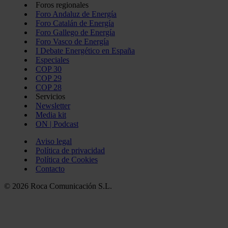
Foros regionales
Foro Andaluz de Energía
Foro Catalán de Energía
Foro Gallego de Energía
Foro Vasco de Energía
I Debate Energético en España
Especiales
COP 30
COP 29
COP 28
Servicios
Newsletter
Media kit
ON | Podcast
Aviso legal
Política de privacidad
Política de Cookies
Contacto
© 2026 Roca Comunicación S.L.