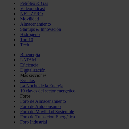
Petróleo & Gas
Videopodcast
NET ZERO
Movilidad
Almacenamiento
Startups & Innovación
Hidrógeno
Top 10
Tech
Bioenergía
LATAM
Eficiencia
Digitalización
Más secciones
Eventos
La Noche de la Energía
10 claves del sector energético
Foros
Foro de Almacenamiento
Foro de Autoconsumo
Foro de Movilidad Sostenible
Foro de Transición Energética
Foro Industrial