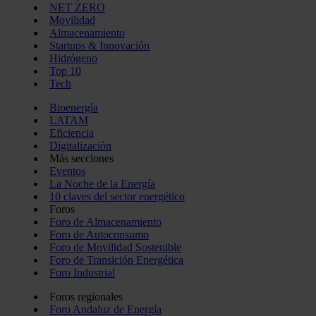
NET ZERO
Movilidad
Almacenamiento
Startups & Innovación
Hidrógeno
Top 10
Tech
Bioenergía
LATAM
Eficiencia
Digitalización
Más secciones
Eventos
La Noche de la Energía
10 claves del sector energético
Foros
Foro de Almacenamiento
Foro de Autoconsumo
Foro de Movilidad Sostenible
Foro de Transición Energética
Foro Industrial
Foros regionales
Foro Andaluz de Energía