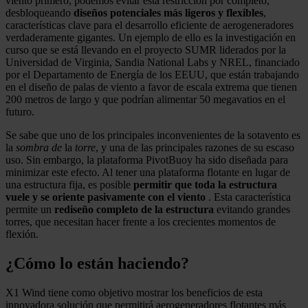
viento primero, podemos evitar esta restricción por completo,
desbloqueando
diseños potenciales más ligeros y flexibles
,
características clave para el desarrollo eficiente de aerogeneradores
verdaderamente gigantes. Un ejemplo de ello es la investigación en
curso que se está llevando en el proyecto SUMR liderados por la
Universidad de Virginia, Sandia National Labs y NREL, financiado
por el Departamento de Energía de los EEUU, que están trabajando
en el diseño de palas de viento a favor de escala extrema que tienen
200 metros de largo y que podrían alimentar 50 megavatios en el
futuro.
Se sabe que uno de los principales inconvenientes de la sotavento es
la
sombra de
la
torre
, y una de las principales razones de su escaso
uso. Sin embargo, la plataforma PivotBuoy ha sido diseñada para
minimizar este efecto. Al tener una plataforma flotante en lugar de
una estructura fija, es posible
permitir que toda la estructura
vuele y se oriente pasivamente con el viento
. Esta característica
permite un
rediseño completo de la estructura
evitando grandes
torres, que necesitan hacer frente a los crecientes momentos de
flexión.
¿Cómo lo están haciendo?
X1 Wind tiene como objetivo mostrar los beneficios de esta
innovadora solución que permitirá aerogeneradores flotantes más