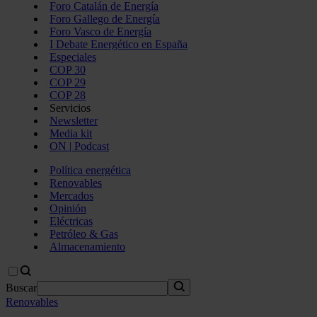
Foro Catalán de Energía
Foro Gallego de Energía
Foro Vasco de Energía
I Debate Energético en España
Especiales
COP 30
COP 29
COP 28
Servicios
Newsletter
Media kit
ON | Podcast
Política energética
Renovables
Mercados
Opinión
Eléctricas
Petróleo & Gas
Almacenamiento
Buscar
Renovables