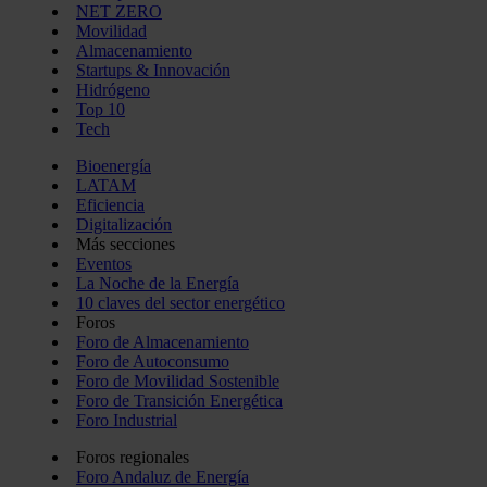
NET ZERO
Movilidad
Almacenamiento
Startups & Innovación
Hidrógeno
Top 10
Tech
Bioenergía
LATAM
Eficiencia
Digitalización
Más secciones
Eventos
La Noche de la Energía
10 claves del sector energético
Foros
Foro de Almacenamiento
Foro de Autoconsumo
Foro de Movilidad Sostenible
Foro de Transición Energética
Foro Industrial
Foros regionales
Foro Andaluz de Energía