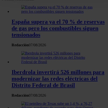
personales y establezca sus preferencias en la
sección de
datos
. Puede cambiar o retirar su consentimiento en cualqui
momento en la Declaración de cookies.
España supera ya el 70 % de reservas
Las cookies de este sitio web se usan para personalizar el
de gas pero los combustibles siguen
contenido y los anuncios, ofrecer funciones de redes sociale
tensionados
analizar el tráfico. Además, compartimos información sobre 
uso que haga del sitio web con nuestros partners de redes
Redacción
07/08/2026
sociales, publicidad y análisis web, quienes pueden combina
con otra información que les haya proporcionado o que haya
recopilado a partir del uso que haya hecho de sus servicios.
Iberdrola invertirá 526 millones para
modernizar las redes eléctricas del
Distrito Federal de Brasil
Redacción
07/08/2026