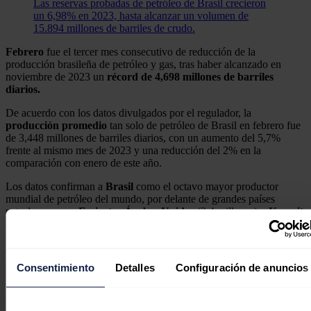
Las reservas probadas de petróleo de Brasil crecieron
un 6,98% en 2023, hasta alcanzar un volumen de
15.894 millones de barriles de crudo.
Febrero
fue el tercer mes consecutivo de reducción de la
producción brasileña de petróleo y gas, tras haber alcanzado en
noviembre de 2023 un
récord de 4,698 millones de barriles
diarios.
De acuerdo con los datos divulgados por el regulador, la
producción promedio
tan solo de petróleo de Brasil en febrero fue
de 3,448 millones de barriles diarios, con un aumento del 5,7%
frente al mismo mes de 2023 y una reducción del 2% en la
comparación con enero de este año.
Los datos confirman a
Brasil
como el octavo mayor productor
mundial de petróleo del mundo, por delante de grandes países
petroleros como
Emiratos
Árabes
Unidos
(3,4 millones) y
Kuwait
(2,7 millones); pero muy por detrás de potencias como **Estados
Unidos (**12,9 millones),
Rusia
(10,1 millones) y
Arabia
Saudí
(9,7 millones).
Consentimiento
Detalles
Configuración de anuncios
El gas y el petróleo de Brasil
La producción brasileña de
gas natural,
por su parte, fue de
148,63