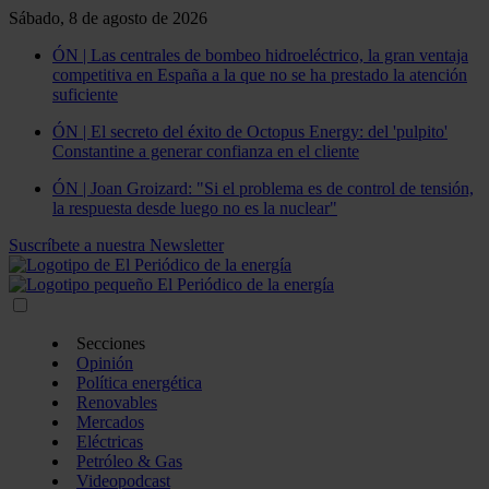
Sábado, 8 de agosto de 2026
ÓN | Las centrales de bombeo hidroeléctrico, la gran ventaja
competitiva en España a la que no se ha prestado la atención
suficiente
ÓN | El secreto del éxito de Octopus Energy: del 'pulpito'
Constantine a generar confianza en el cliente
ÓN | Joan Groizard: "Si el problema es de control de tensión,
la respuesta desde luego no es la nuclear"
Suscríbete a nuestra Newsletter
Secciones
Opinión
Política energética
Renovables
Mercados
Eléctricas
Petróleo & Gas
Videopodcast