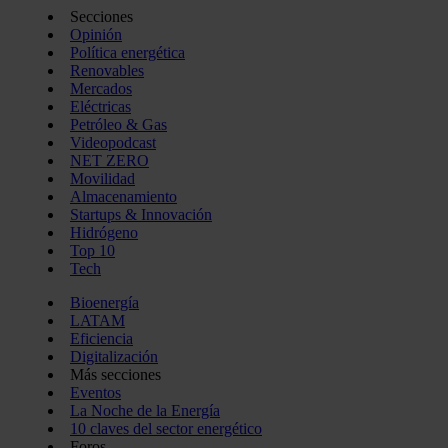
Secciones
Opinión
Política energética
Renovables
Mercados
Eléctricas
Petróleo & Gas
Videopodcast
NET ZERO
Movilidad
Almacenamiento
Startups & Innovación
Hidrógeno
Top 10
Tech
Bioenergía
LATAM
Eficiencia
Digitalización
Más secciones
Eventos
La Noche de la Energía
10 claves del sector energético
Foros