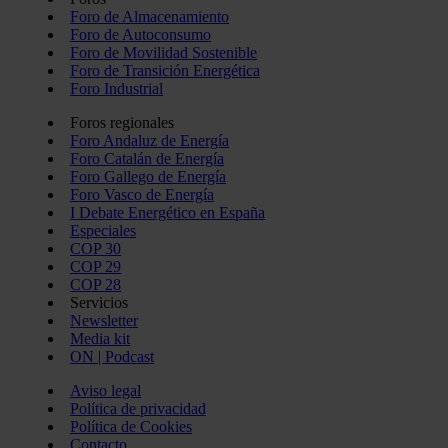
Foro de Almacenamiento
Foro de Autoconsumo
Foro de Movilidad Sostenible
Foro de Transición Energética
Foro Industrial
Foros regionales
Foro Andaluz de Energía
Foro Catalán de Energía
Foro Gallego de Energía
Foro Vasco de Energía
I Debate Energético en España
Especiales
COP 30
COP 29
COP 28
Servicios
Newsletter
Media kit
ON | Podcast
Aviso legal
Política de privacidad
Política de Cookies
Contacto