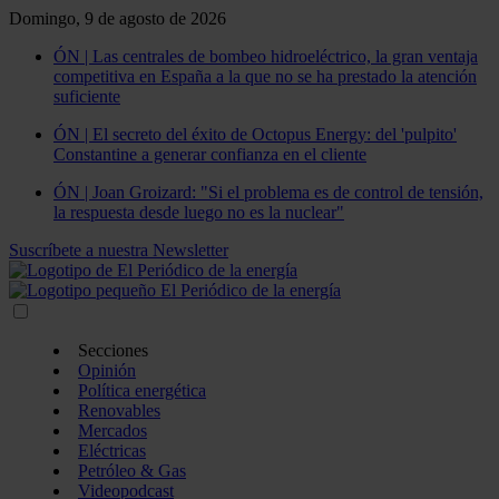
Domingo, 9 de agosto de 2026
ÓN | Las centrales de bombeo hidroeléctrico, la gran ventaja
competitiva en España a la que no se ha prestado la atención
suficiente
ÓN | El secreto del éxito de Octopus Energy: del 'pulpito'
Constantine a generar confianza en el cliente
ÓN | Joan Groizard: "Si el problema es de control de tensión,
la respuesta desde luego no es la nuclear"
Suscríbete a nuestra Newsletter
Secciones
Opinión
Política energética
Renovables
Mercados
Eléctricas
Petróleo & Gas
Videopodcast