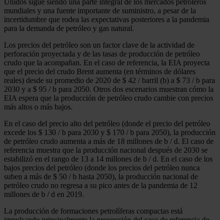
Unidos sigue siendo una parte integral de los mercados petroleros
mundiales y una fuente importante de suministro, a pesar de la
incertidumbre que rodea las expectativas posteriores a la pandemia
para la demanda de petróleo y gas natural.
Los precios del petróleo son un factor clave de la actividad de
perforación proyectada y de las tasas de producción de petróleo
crudo que la acompañan. En el caso de referencia, la EIA proyecta
que el precio del crudo Brent aumenta (en términos de dólares
reales) desde su promedio de 2020 de $ 42 / barril (b) a $ 73 / b para
2030 y a $ 95 / b para 2050. Otros dos escenarios muestran cómo la
EIA espera que la producción de petróleo crudo cambie con precios
más altos o más bajos.
En el caso del precio alto del petróleo (donde el precio del petróleo
excede los $ 130 / b para 2030 y $ 170 / b para 2050), la producción
de petróleo crudo aumenta a más de 18 millones de b / d. El caso de
referencia muestra que la producción nacional después de 2030 se
estabilizó en el rango de 13 a 14 millones de b / d. En el caso de los
bajos precios del petróleo (donde los precios del petróleo nunca
suben a más de $ 50 / b hasta 2050), la producción nacional de
petróleo crudo no regresa a su pico antes de la pandemia de 12
millones de b / d en 2019.
La producción de formaciones petrolíferas compactas está
impulsando principalmente la proyección del caso de referencia de