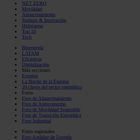
NET ZERO
Movilidad
Almacenamiento
Startups & Innovación
Hidrógeno
Top 10
Tech
Bioenergía
LATAM
Eficiencia
Digitalización
Más secciones
Eventos
La Noche de la Energía
10 claves del sector energético
Foros
Foro de Almacenamiento
Foro de Autoconsumo
Foro de Movilidad Sostenible
Foro de Transición Energética
Foro Industrial
Foros regionales
Foro Andaluz de Energía