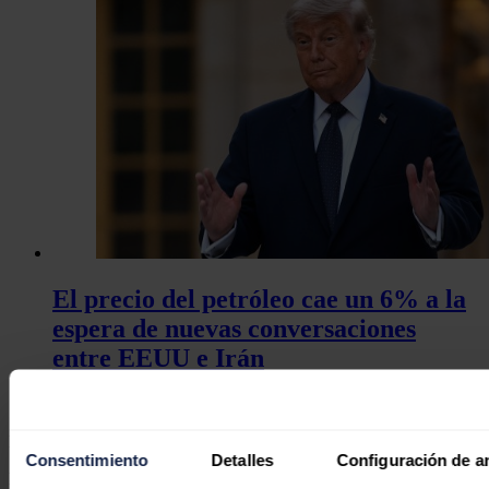
El precio del petróleo cae un 6% a la
espera de nuevas conversaciones
entre EEUU e Irán
Redacción
03/08/2026
No hay comentarios
Consentimiento
Detalles
Configuración de a
Deja tu comentario