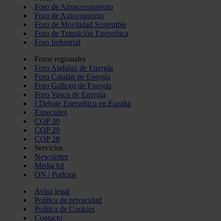
Foro de Almacenamiento
Foro de Autoconsumo
Foro de Movilidad Sostenible
Foro de Transición Energética
Foro Industrial
Foros regionales
Foro Andaluz de Energía
Foro Catalán de Energía
Foro Gallego de Energía
Foro Vasco de Energía
I Debate Energético en España
Especiales
COP 30
COP 29
COP 28
Servicios
Newsletter
Media kit
ON | Podcast
Aviso legal
Política de privacidad
Política de Cookies
Contacto