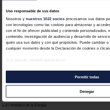
Tu dirección de correo electrónico no será publicada. Todos los
campos son obligatorios
Uso responsable de sus datos
Nosotros y
nuestros 1022 socios
procesamos sus datos pers
con tecnologías como las cookies para almacenar y acceder 
con el fin de ofrecer publicidad y contenido personalizados, 
Este sitio web está protegido por reCAPTCHA y la
Política de
contenido, investigación de audiencia y desarrollo de servici
privacidad
y
Términos de servicio
de Google aplican.
quién usa sus datos y con qué propósitos. Puede cambiar o r
cualquier momento desde la Declaración de cookies o clican
Enviar comentario
Síguenos en redes sociales
Si lo permite, también quisiéramos:
Recopilar información sobre su ubicación geográfica 
varios metros
Permitir todas
Identificar su dispositivo analizándolo activamente p
específicas (huellas digitales)
Obtenga más información sobre cómo se procesan sus datos
Denegar
preferencias en la
sección de datos
. Puede cambiar o retira
momento en la Declaración de cookies.