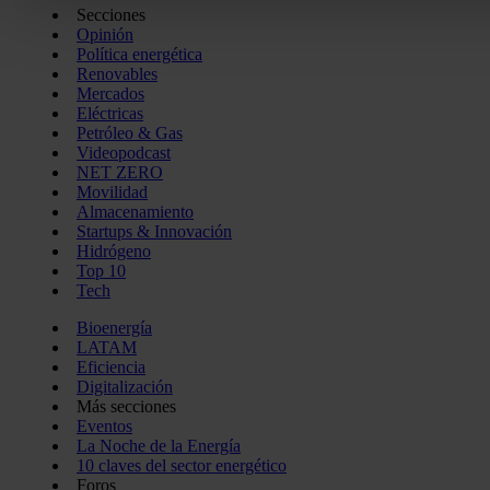
Secciones
Las cookies de este sitio web se usan para personalizar el c
Opinión
funciones de redes sociales y analizar el tráfico. Además, 
Política energética
uso que haga del sitio web con nuestros partners de redes so
Renovables
Mercados
quienes pueden combinarla con otra información que les ha
Eléctricas
recopilado a partir del uso que haya hecho de sus servicios.
Petróleo & Gas
Videopodcast
NET ZERO
Movilidad
Almacenamiento
Startups & Innovación
Hidrógeno
Top 10
Tech
Bioenergía
LATAM
Eficiencia
Digitalización
Más secciones
Eventos
La Noche de la Energía
10 claves del sector energético
Foros