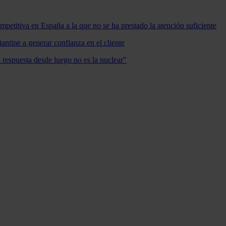
mpetitiva en España a la que no se ha prestado la atención suficiente
antine a generar confianza en el cliente
a respuesta desde luego no es la nuclear"