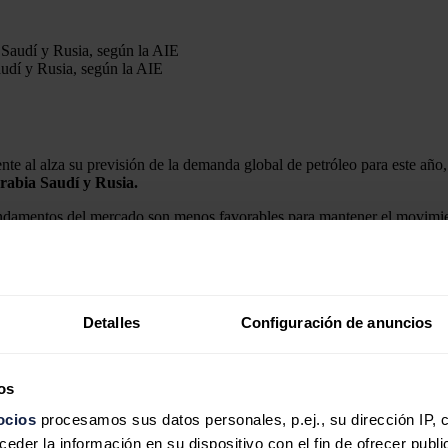
udí y Rusia, según la AIE
te al alza su previsión de la demanda global de petróleo para este año, 
rabia Saudí y Rusia.
undamentos del mercado son menos favorables para mantener el movimiento
rticular de los yacimientos de esquistos.
da de petróleo hasta una media de 99,2 millones de barriles diarios en 
o el mes pasado, en línea con las perspectivas económicas más favorabl
Detalles
Configuración de anuncios
 mundial será de 1,4 millones de barriles suplementarios al día con res
os
ecen a la
Organización de Países Exportadores de Petróleo (OPEP)
ocios
procesamos sus datos personales, p.ej., su dirección IP, 
 meses Estados Unidos elevó en 846.000 barriles diarios su producción, 
der la información en su dispositivo con el fin de ofrecer publi