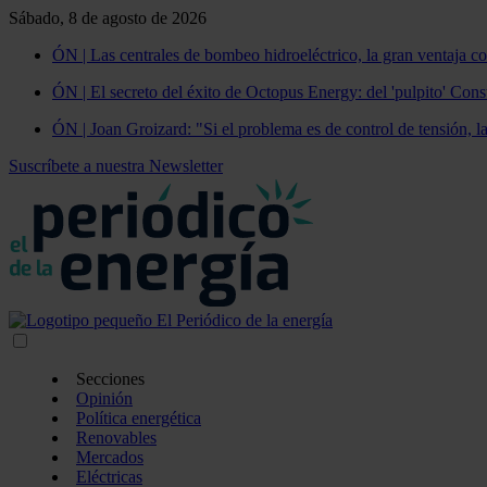
Sábado, 8 de agosto de 2026
ÓN | Las centrales de bombeo hidroeléctrico, la gran ventaja co
ÓN | El secreto del éxito de Octopus Energy: del 'pulpito' Const
ÓN | Joan Groizard: "Si el problema es de control de tensión, l
Suscríbete a nuestra Newsletter
Secciones
Opinión
Política energética
Renovables
Mercados
Eléctricas