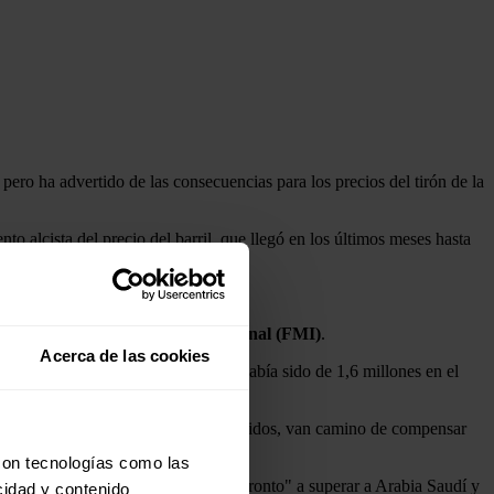
pero ha advertido de las consecuencias para los precios del tirón de la
 alcista del precio del barril, que llegó en los últimos meses hasta
2018.
es del
Fondo Monetario Internacional (FMI)
.
Acerca de las cookies
pecto a 2017, cuando el incremento había sido de 1,6 millones en el
, y muy en particular de Estados Unidos, van camino de compensar
con tecnologías como las
una cifra "colosal" que le llevará "pronto" a superar a Arabia Saudí y
cidad y contenido