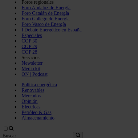
Foros regionales
Foro Andaluz de Energía
Foro Catalán de Energía
Foro Gallego de Energía
Foro Vasco de Energía
I Debate Energético en España
Especiales
COP 30
COP 29
COP 28
Servicios
Newsletter
Media kit
ON | Podcast
Política energética
Renovables
Mercados
Opinión
Eléctricas
Petróleo & Gas
Almacenamiento
Buscar