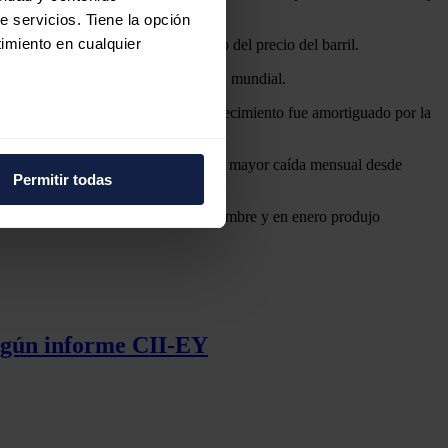
e servicios. Tiene la opción
imiento en cualquier
n visto alentadas por el incremento del precio del barril.
de progresión esperada de la demanda mundial.
e hizo notar que parte de ese encarecimiento fue amortiguado por la
e varios metros
CDE)
experimentaron en diciembre la mayor caída mensual desde
icas (huellas digitales)
Permitir todas
eferencias en la
sección de
 situación en Venezuela, que en diciembre y en enero produjo
e cookies.
 funciones de redes sociales
con nuestros partners de
ue les haya proporcionado o
según informe CII-EY