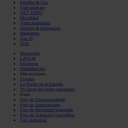
Petróleo & Gas
Videopodcast
NET ZERO
Movilidad
Almacenamiento
Startups & Innovación
Hidrógeno
Top 10
Tech
Bioenergía
LATAM
Eficiencia
Digitalización
Más secciones
Eventos
La Noche de la Energía
10 claves del sector energético
Foros
Foro de Almacenamiento
Foro de Autoconsumo
Foro de Movilidad Sostenible
Foro de Transición Energética
Foro Industrial