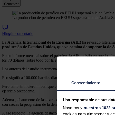
Comentar
La producción de petróleo en EEUU superará a la de Arabia Sa
Ningún comentario
La
Agencia Internacional de la Energía (AIE)
ha revisado ligeramen
producción de Estados Unidos, que va camino de superar la de A
En su informe mensual sobre el petróleo, la AIE insistió en que los f
los 70 dólares, sobre todo por la evolución de Estados Unidos, y en pa
Los autores del estudio incrementaron sus expectativas sobre la deman
Eso significa 100.000 barriles diarios más de lo que habían anticipad
Consentimiento
Pero también hicieron notar que con esas cifras la subida del consumo
ejercicio precedente.
Uso responsable de sus dat
Además, el aumento de las extracciones de productores que no perten
con creces la progresión de la demanda.
Nosotros y
nuestros 1022 s
A ese respecto, la agencia destacó que hasta noviembre y en sólo tres
cookies para almacenar y acce