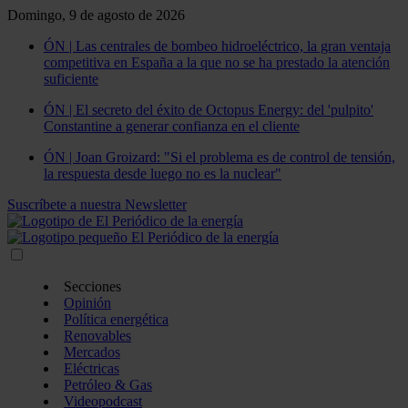
Domingo, 9 de agosto de 2026
ÓN | Las centrales de bombeo hidroeléctrico, la gran ventaja
competitiva en España a la que no se ha prestado la atención
suficiente
ÓN | El secreto del éxito de Octopus Energy: del 'pulpito'
Constantine a generar confianza en el cliente
ÓN | Joan Groizard: "Si el problema es de control de tensión,
la respuesta desde luego no es la nuclear"
Suscríbete a nuestra Newsletter
Secciones
Opinión
Política energética
Renovables
Mercados
Eléctricas
Petróleo & Gas
Videopodcast