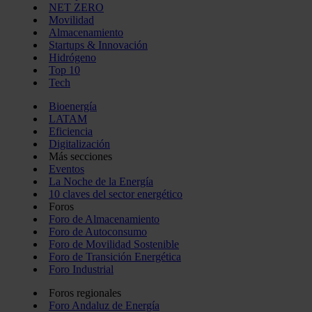
NET ZERO
Movilidad
Almacenamiento
Startups & Innovación
Hidrógeno
Top 10
Tech
Bioenergía
LATAM
Eficiencia
Digitalización
Más secciones
Eventos
La Noche de la Energía
10 claves del sector energético
Foros
Foro de Almacenamiento
Foro de Autoconsumo
Foro de Movilidad Sostenible
Foro de Transición Energética
Foro Industrial
Foros regionales
Foro Andaluz de Energía