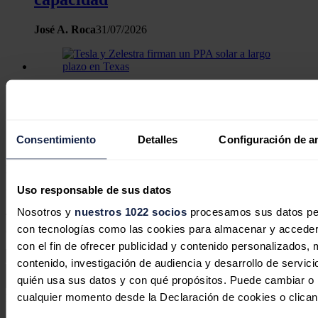
José A. Roca
31/07/2026
Tesla y Zelestra firman un PPA solar
a largo plazo en Texas
Consentimiento
Detalles
Configuración de a
Redacción
28/07/2026
No hay comentarios
Uso responsable de sus datos
Deja tu comentario
Nosotros y
nuestros 1022 socios
procesamos sus datos pers
Tu dirección de correo electrónico no será publicada. Todos los
con tecnologías como las cookies para almacenar y acceder 
campos son obligatorios
con el fin de ofrecer publicidad y contenido personalizados, 
contenido, investigación de audiencia y desarrollo de servici
quién usa sus datos y con qué propósitos. Puede cambiar o r
cualquier momento desde la Declaración de cookies o clican
Este sitio web está protegido por reCAPTCHA y la
Política de
privacidad
y
Términos de servicio
de Google aplican.