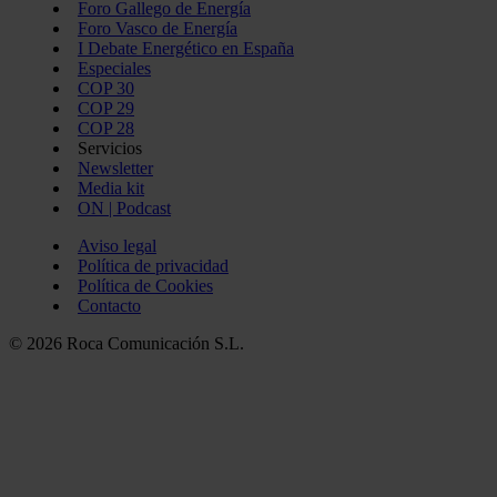
Foro Gallego de Energía
Foro Vasco de Energía
I Debate Energético en España
Especiales
COP 30
COP 29
COP 28
Servicios
Newsletter
Media kit
ON | Podcast
Aviso legal
Política de privacidad
Política de Cookies
Contacto
© 2026 Roca Comunicación S.L.