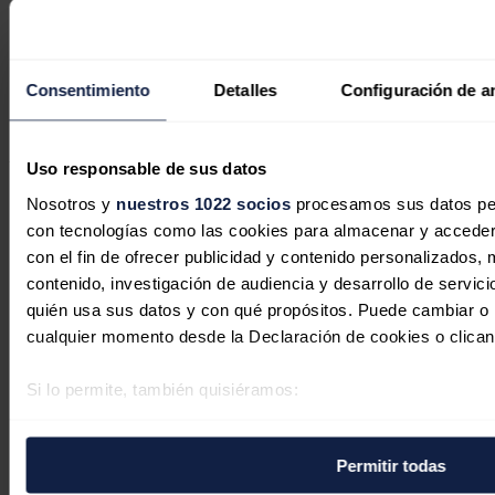
El interés por las baterías industriales
se dispara un 75% en España tras el
impacto económico del gran apagón
Consentimiento
Detalles
Configuración de a
Redacción
04/08/2026
Un comentario
Uso responsable de sus datos
Nosotros y
nuestros 1022 socios
procesamos sus datos pers
con tecnologías como las cookies para almacenar y acceder 
con el fin de ofrecer publicidad y contenido personalizados, 
contenido, investigación de audiencia y desarrollo de servici
Martin
quién usa sus datos y con qué propósitos. Puede cambiar o r
cualquier momento desde la Declaración de cookies o clican
01/11/2020
Que manera de darle la vuelta a la tortilla...
Si lo permite, también quisiéramos:
En vez de decir que la cantidad de deshechos que va a
generar el vehículo eléctrico va ser brutal...
Recopilar información sobre su ubicación geográfica 
varios metros
A ver si un día nos explican, por cierto, de dónde sale el litio y
Permitir todas
Identificar su dispositivo analizándolo activamente p
los materiales para hacer estas baterías, y cuántas hectáreas
hay que arrasar por cada Ah de capacidad, etc...