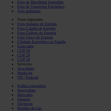
Foro de Movilidad Sostenible
Foro de Transición Energética
Foro Industrial
Foros regionales
Foro Andaluz de Energía
Foro Catalán de Energía
Foro Gallego de Energía
Foro Vasco de Energía
I Debate Energético en España
Especiales
COP 30
COP 29
COP 28
Servicios
Newsletter
Media kit
ON | Podcast
Política energética
Renovables
Mercados
Opinión
Eléctricas
Petróleo & Gas