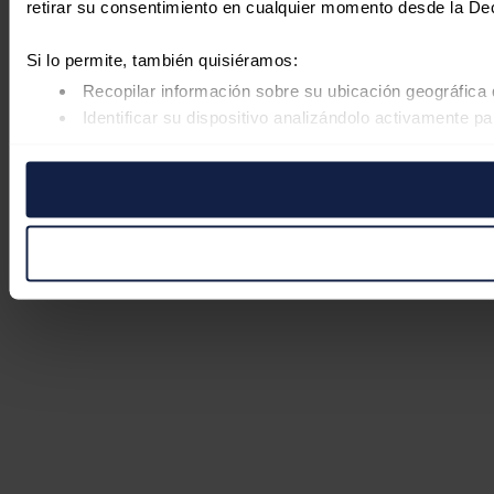
retirar su consentimiento en cualquier momento desde la De
Si lo permite, también quisiéramos:
Recopilar información sobre su ubicación geográfica 
Identificar su dispositivo analizándolo activamente pa
Obtenga más información sobre cómo se procesan sus datos
retirar su consentimiento en cualquier momento en la Declar
Las cookies de este sitio web se usan para personalizar el co
Además, compartimos información sobre el uso que haga del s
pueden combinarla con otra información que les haya proporc