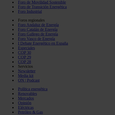
Foro de Movilidad Sostenible
Foro de Transición Energética
Foro Industrial
Foros regionales
Foro Andaluz de Energía
Foro Catalán de Energía
Foro Gallego de Energía
Foro Vasco de Energía
I Debate Energético en España
Especiales
COP 30
COP 29
COP 28
Servicios
Newsletter
Media kit
ON | Podcast
Política energética
Renovables
Mercados
Opinión
Eléctricas
Petróleo & Gas