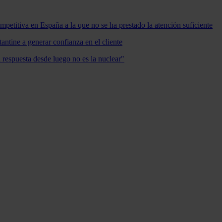
mpetitiva en España a la que no se ha prestado la atención suficiente
antine a generar confianza en el cliente
a respuesta desde luego no es la nuclear"