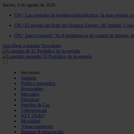
Jueves, 6 de agosto de 2026
ÓN | Las centrales de bombeo hidroeléctrico, la gran ventaja co
ÓN | El secreto del éxito de Octopus Energy: del 'pulpito' Const
ÓN | Joan Groizard: "Si el problema es de control de tensión, l
Suscríbete a nuestra Newsletter
Secciones
Opinión
Política energética
Renovables
Mercados
Eléctricas
Petróleo & Gas
Videopodcast
NET ZERO
Movilidad
Almacenamiento
Startups & Innovación