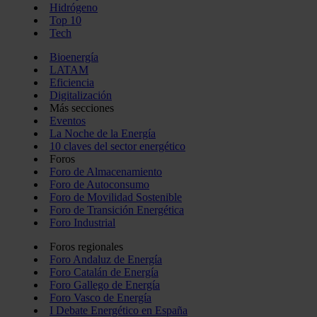
Hidrógeno
Top 10
Tech
Bioenergía
LATAM
Eficiencia
Digitalización
Más secciones
Eventos
La Noche de la Energía
10 claves del sector energético
Foros
Foro de Almacenamiento
Foro de Autoconsumo
Foro de Movilidad Sostenible
Foro de Transición Energética
Foro Industrial
Foros regionales
Foro Andaluz de Energía
Foro Catalán de Energía
Foro Gallego de Energía
Foro Vasco de Energía
I Debate Energético en España