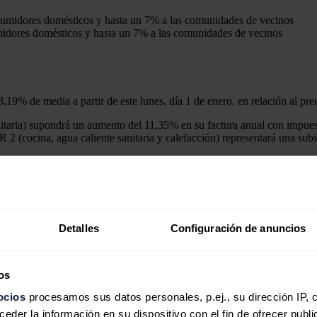
midores domésticos y hasta un 7% a las comunidades de vecinos
,19% de media a partir de este lunes, día 1 de enero, en relación al pre
taria) supondrá un aumento del 11,35% en su factura anual con impuesto
 2 (cocina, agua caliente sanitaria y calefacción) representará una su
 mes de enero supondrá un aumento del 13,31% en su factura anual con 
del Estado (BOE) con la revisión de precios para este próximo trimestre.
iento del coste de la materia prima en la fórmula de cálculo para impedi
Detalles
Configuración de anuncios
erablemente el impacto de los elevados precios del gas natural sobre 
,14 euros/año para un cliente medio TUR1, de unos 103,72 euros/año par
os
ocios
procesamos sus datos personales, p.ej., su dirección IP, 
der la información en su dispositivo con el fin de ofrecer publi
cualquier consumidor conectado a redes de gas natural de presión inferi