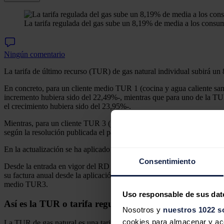
La tarifa regulada del gas sube un 8,19% de media a los consu
Ningún comentario
La tarifa de último recurso (TUR) de gas natural individual subirá un 8
En concreto, para un cliente medio TUR 1 (cocina y agua caliente sani
incremento hubiera sido del 22,49%-, mientras que para uno de la TUR
el crecimiento hubiera sido del 23,95%-.
Mientras, para un cliente TUR 3 (pymes) la revisión a partir de este
según la resolución publicada el pasado viernes en el Boletín Oficial 
En la actualización se ha aplicado el vigente límite del 15% al crecim
Consentimiento
Desde la entrada en vigor del RD Ley 17/2021, se ha atenuado consid
su factura anual desde la aplicación de la media de un ahorro de 29
medio TUR3.
Uso responsable de sus dat
Así es la TUR o tarifa regulada del gas
Nosotros y
nuestros 1022 s
cookies para almacenar y acce
La TUR de gas natural es una tarifa regulada a la que puede acogerse 