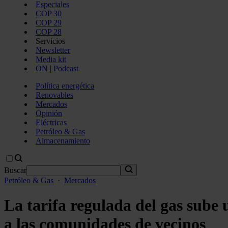
Especiales
COP 30
COP 29
COP 28
Servicios
Newsletter
Media kit
ON | Podcast
Política energética
Renovables
Mercados
Opinión
Eléctricas
Petróleo & Gas
Almacenamiento
Buscar
Petróleo & Gas
·
Mercados
La tarifa regulada del gas sube
a las comunidades de vecinos