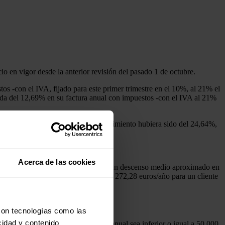
cio en vigor desde la anterior revisión del pasado 1 de octubre.
s -con el IVA, fijado para este primer trimestre en el 10%, al 21% el
bida del 12,69% en su factura anual con impuestos -con el IVA al 21%
impuestos -con el IVA al 21% el crecimiento hubiera sido del 24,64%,
r una subida mayor.
Acerca de las cookies
los recibos de los consumidores, con un descenso medio aproximado en
a un cliente medio TUR2, y de unos 272,28 euros/año para un cliente
con tecnologías como las
cidad y contenido
or o igual a 4 bar y cuyo consumo anual sea inferior o igual a 50.000