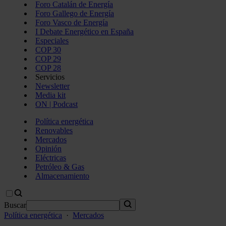
Foro Catalán de Energía
Foro Gallego de Energía
Foro Vasco de Energía
I Debate Energético en España
Especiales
COP 30
COP 29
COP 28
Servicios
Newsletter
Media kit
ON | Podcast
Política energética
Renovables
Mercados
Opinión
Eléctricas
Petróleo & Gas
Almacenamiento
Buscar
Política energética
·
Mercados