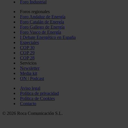
Foro Industrial
Foros regionales
Foro Andaluz de Energía
Foro Catalán de Energía
Foro Gallego de Energía
Foro Vasco de Energía
I Debate Energético en España
Especiales
COP 30
COP 29
COP 28
Servicios
Newsletter
Media kit
ON | Podcast
Aviso legal
Política de privacidad
Política de Cookies
Contacto
© 2026 Roca Comunicación S.L.