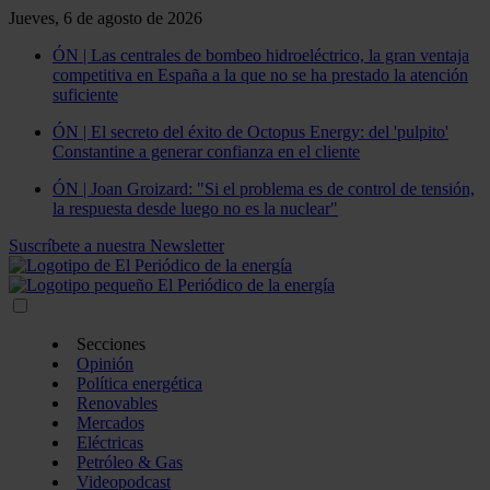
Jueves, 6 de agosto de 2026
ÓN | Las centrales de bombeo hidroeléctrico, la gran ventaja
competitiva en España a la que no se ha prestado la atención
suficiente
ÓN | El secreto del éxito de Octopus Energy: del 'pulpito'
Constantine a generar confianza en el cliente
ÓN | Joan Groizard: "Si el problema es de control de tensión,
la respuesta desde luego no es la nuclear"
Suscríbete a nuestra Newsletter
Secciones
Opinión
Política energética
Renovables
Mercados
Eléctricas
Petróleo & Gas
Videopodcast