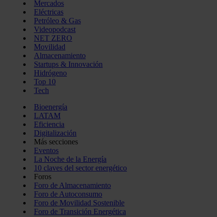
Mercados
Eléctricas
Petróleo & Gas
Videopodcast
NET ZERO
Movilidad
Almacenamiento
Startups & Innovación
Hidrógeno
Top 10
Tech
Bioenergía
LATAM
Eficiencia
Digitalización
Más secciones
Eventos
La Noche de la Energía
10 claves del sector energético
Foros
Foro de Almacenamiento
Foro de Autoconsumo
Foro de Movilidad Sostenible
Foro de Transición Energética