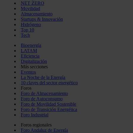
NET ZERO
Movilidad
Almacenamiento
Startups & Innovación
Hidrógeno
Top 10
Tech
Bioenergía
LATAM
Eficiencia
Digitalización
Más secciones
Eventos
La Noche de la Energía
10 claves del sector energético
Foros
Foro de Almacenamiento
Foro de Autoconsumo
Foro de Movilidad Sostenible
Foro de Transición Energética
Foro Industrial
Foros regionales
Foro Andaluz de Energía