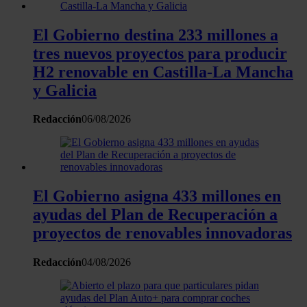
web, quienes pueden combinarla con otra información
El Gobierno destina 233 millones a
que les haya proporcionado o que hayan recopilado a
partir del uso que haya hecho de sus servicios.
tres nuevos proyectos para producir
H2 renovable en Castilla-La Mancha
y Galicia
Redacción
06/08/2026
El Gobierno asigna 433 millones en
ayudas del Plan de Recuperación a
proyectos de renovables innovadoras
Redacción
04/08/2026