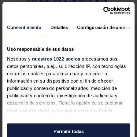
República Dominicana declara "de
Consentimiento
Detalles
Configuración de anuncios
alta prioridad" el desarrollo de la
industria de semiconductores
Uso responsable de sus datos
Nosotros y
nuestros 1022 socios
procesamos sus
datos personales, p.ej., su dirección IP, con tecnologías
como las cookies para almacenar y acceder la
Bruselas aprueba 2.000 millones de
información en su dispositivo con el fin de ofrecer
ayuda italiana para una planta de
publicidad y contenido personalizados, medición de
semiconductores de
publicidad y contenido, investigación de audiencia y
STMicroelectronics en Sicilia
desarrollo de servicios. Tiene la opción de seleccionar
quién usa sus datos y con qué propósitos. Puede
cambiar o retirar su consentimiento en cualquier
momento desde la Declaración de cookies o clicando en
Permitir todas
el Menú de consentimiento.
Estados Unidos cuadruplica los