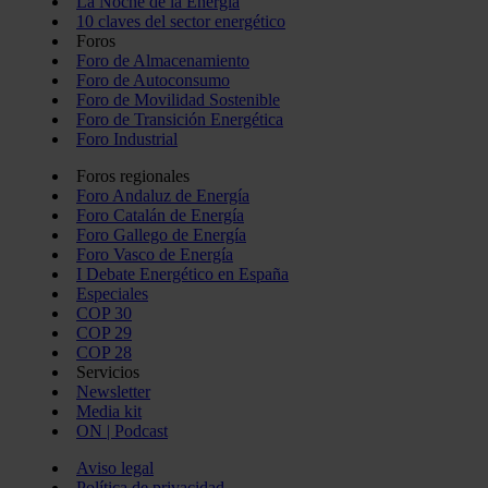
La Noche de la Energía
10 claves del sector energético
Foros
Foro de Almacenamiento
Foro de Autoconsumo
Foro de Movilidad Sostenible
Foro de Transición Energética
Foro Industrial
Foros regionales
Foro Andaluz de Energía
Foro Catalán de Energía
Foro Gallego de Energía
Foro Vasco de Energía
I Debate Energético en España
Especiales
COP 30
COP 29
COP 28
Servicios
Newsletter
Media kit
ON | Podcast
Aviso legal
Política de privacidad