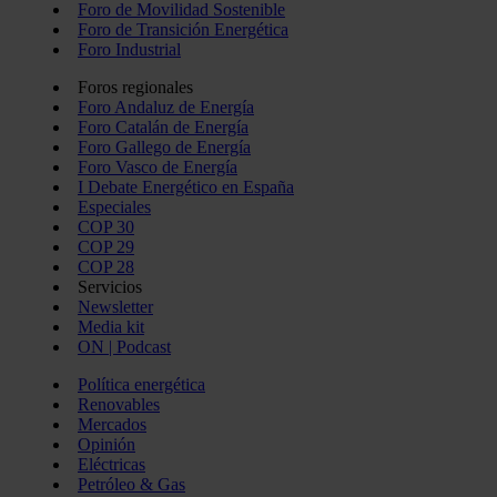
Foro de Movilidad Sostenible
Foro de Transición Energética
Foro Industrial
Foros regionales
Foro Andaluz de Energía
Foro Catalán de Energía
Foro Gallego de Energía
Foro Vasco de Energía
I Debate Energético en España
Especiales
COP 30
COP 29
COP 28
Servicios
Newsletter
Media kit
ON | Podcast
Política energética
Renovables
Mercados
Opinión
Eléctricas
Petróleo & Gas