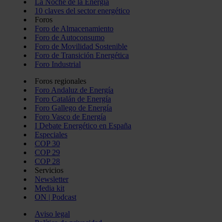
La Noche de la Energía
10 claves del sector energético
Foros
Foro de Almacenamiento
Foro de Autoconsumo
Foro de Movilidad Sostenible
Foro de Transición Energética
Foro Industrial
Foros regionales
Foro Andaluz de Energía
Foro Catalán de Energía
Foro Gallego de Energía
Foro Vasco de Energía
I Debate Energético en España
Especiales
COP 30
COP 29
COP 28
Servicios
Newsletter
Media kit
ON | Podcast
Aviso legal