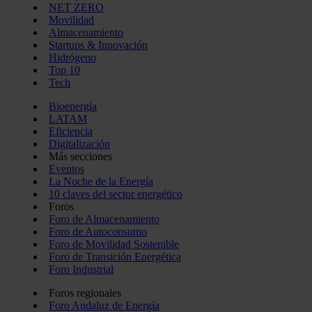
NET ZERO
Movilidad
Almacenamiento
Startups & Innovación
Hidrógeno
Top 10
Tech
Bioenergía
LATAM
Eficiencia
Digitalización
Más secciones
Eventos
La Noche de la Energía
10 claves del sector energético
Foros
Foro de Almacenamiento
Foro de Autoconsumo
Foro de Movilidad Sostenible
Foro de Transición Energética
Foro Industrial
Foros regionales
Foro Andaluz de Energía