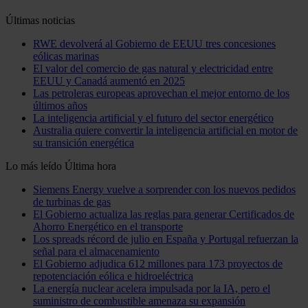
Últimas noticias
RWE devolverá al Gobierno de EEUU tres concesiones
eólicas marinas
El valor del comercio de gas natural y electricidad entre
EEUU y Canadá aumentó en 2025
Las petroleras europeas aprovechan el mejor entorno de los
últimos años
La inteligencia artificial y el futuro del sector energético
Australia quiere convertir la inteligencia artificial en motor de
su transición energética
Lo más leído
Última hora
Siemens Energy vuelve a sorprender con los nuevos pedidos
de turbinas de gas
El Gobierno actualiza las reglas para generar Certificados de
Ahorro Energético en el transporte
Los spreads récord de julio en España y Portugal refuerzan la
señal para el almacenamiento
El Gobierno adjudica 612 millones para 173 proyectos de
repotenciación eólica e hidroeléctrica
La energía nuclear acelera impulsada por la IA, pero el
suministro de combustible amenaza su expansión