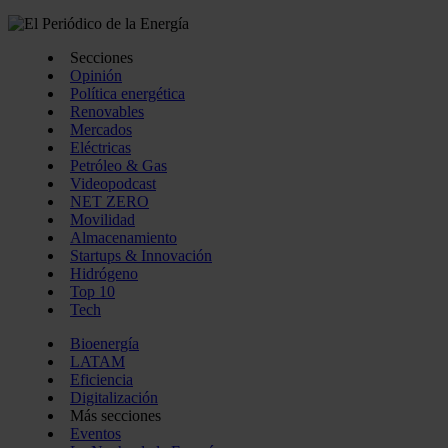
Secciones
Opinión
Política energética
Renovables
Mercados
Eléctricas
Petróleo & Gas
Videopodcast
NET ZERO
Movilidad
Almacenamiento
Startups & Innovación
Hidrógeno
Top 10
Tech
Bioenergía
LATAM
Eficiencia
Digitalización
Más secciones
Eventos