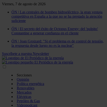
Viernes, 7 de agosto de 2026
ÓN | Las centrales de bombeo hidroeléctrico, la gran ventaja
competitiva en España a la que no se ha prestado la atención
suficiente
ÓN | El secreto del éxito de Octopus Energy: del 'pulpito'
Constantine a generar confianza en el cliente
ÓN | Joan Groizard: "Si el problema es de control de tensión,
la respuesta desde luego no es la nuclear"
Suscríbete a nuestra Newsletter
Secciones
Opinión
Política energética
Renovables
Mercados
Eléctricas
Petróleo & Gas
Videopodcast