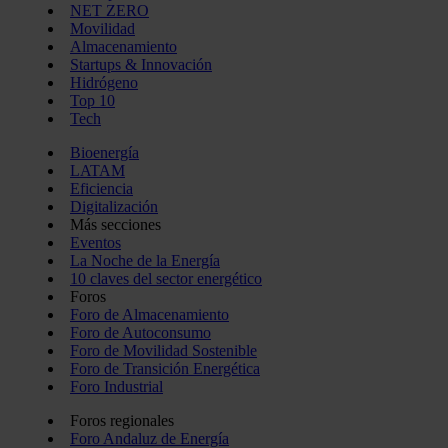
NET ZERO
Movilidad
Almacenamiento
Startups & Innovación
Hidrógeno
Top 10
Tech
Bioenergía
LATAM
Eficiencia
Digitalización
Más secciones
Eventos
La Noche de la Energía
10 claves del sector energético
Foros
Foro de Almacenamiento
Foro de Autoconsumo
Foro de Movilidad Sostenible
Foro de Transición Energética
Foro Industrial
Foros regionales
Foro Andaluz de Energía