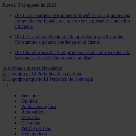
Jueves, 6 de agosto de 2026
ÓN | Las centrales de bombeo hidroeléctrico, la gran ventaja
competitiva en España a la que no se ha prestado la atención
suficiente
ÓN | El secreto del éxito de Octopus Energy: del 'pulpito'
Constantine a generar confianza en el cliente
ÓN | Joan Groizard: "Si el problema es de control de tensión,
la respuesta desde luego no es la nuclear"
Suscríbete a nuestra Newsletter
Secciones
Opinión
Política energética
Renovables
Mercados
Eléctricas
Petróleo & Gas
Videopodcast