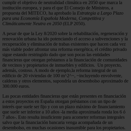
cumplir el objetivo de neutralidad climática en 2050 que marca la
institución europea, y para el que El Consejo de Ministros, a
propuesta del MITECO, ha aprobado la
Estrategia a Largo Plazo
para una Economía Española Moderna, Competitiva y
Climáticamente Neutra en 2050
(ELP 2050).
A pesar de que la Ley 8/2020 sobre la rehabilitación, regeneración y
renovación urbana ha ido potenciando el acceso a subvenciones y la
recuperación y eliminación de trabas existentes que hacen cada vez
más viable poder afrontar una reforma energética, el crédito privado
sigue estando restringido dado que son pocas las entidades
financieras que otorgan préstamos a la financiación de comunidades
de vecinos y propietarios de inmuebles y edificios. Un proyecto,
además, costoso. A modo de ejemplo,la reforma integral de un
edificio de 20 viviendas de 100 m^2^~, ~incluyendo envolvente,
calderas y otros elementos, supondría un desembolso aproximado de
300.000 euros.
Las pocas entidades financieras que están presentes en financiación
a estos proyectos en España otorgan préstamos con un tipo de
interés que suele ser fijo y con un plazo máximo de financiamiento
que suele ser inferior a 10 años -la media aproximada ronda los 6 ó
7 años-. Esto resulta insuficiente para acometer reformas integrales
salvo que la financiación bancaria venga acompañada de un
desembolso, en muchas ocasiones inasumible para los propietarios.