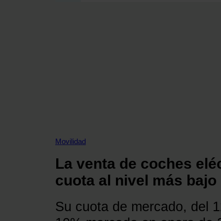
SECCIONES
OPINIÓN
POLÍTICA ENERGÉTICA
RENOVABLES
MERCADOS
ELÉCTRICAS
PETRÓLEO & GAS
VIDEOPODCAST
NET ZERO
Movilidad
MOVILIDAD
La venta de coches elé
ALMACENAMIENTO
STARTUPS & INNOVACIÓN
cuota al nivel más bajo
HIDRÓGENO
TOP 10
Su cuota de mercado, del 1
TECH