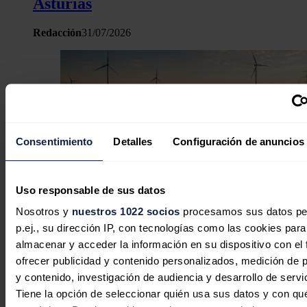
Asturias
Redacción
31/07/2026
Consentimiento
Detalles
Configuración de anuncios
Uso responsable de sus datos
Nosotros y
nuestros 1022 socios
procesamos sus datos pe
p.ej., su dirección IP, con tecnologías como las cookies para
almacenar y acceder la información en su dispositivo con el 
ofrecer publicidad y contenido personalizados, medición de p
El almacenamiento energético entra
y contenido, investigación de audiencia y desarrollo de servi
Tiene la opción de seleccionar quién usa sus datos y con qu
en la primera división de la industria