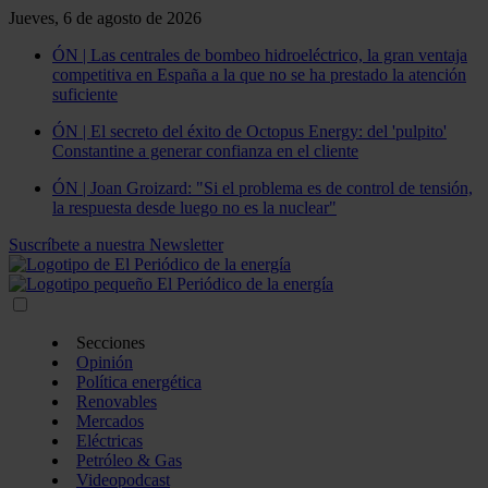
Jueves, 6 de agosto de 2026
ÓN | Las centrales de bombeo hidroeléctrico, la gran ventaja
competitiva en España a la que no se ha prestado la atención
suficiente
ÓN | El secreto del éxito de Octopus Energy: del 'pulpito'
Constantine a generar confianza en el cliente
ÓN | Joan Groizard: "Si el problema es de control de tensión,
la respuesta desde luego no es la nuclear"
Suscríbete a nuestra Newsletter
Secciones
Opinión
Política energética
Renovables
Mercados
Eléctricas
Petróleo & Gas
Videopodcast