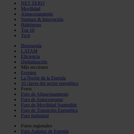
NET ZERO
Movilidad
Almacenamiento
Startups & Innovación
Hidrógeno
Top 10
Tech
Bioenergía
LATAM
Eficiencia
Digitalización
Más secciones
Eventos
La Noche de la Energía
10 claves del sector energético
Foros
Foro de Almacenamiento
Foro de Autoconsumo
Foro de Movilidad Sostenible
Foro de Transición Energética
Foro Industrial
Foros regionales
Foro Andaluz de Energía