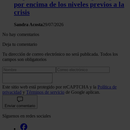
por encima de los niveles previos a la
haya proporcionado o que hayan recopilado a partir del uso 
crisis
hecho de sus servicios.
Sandra Acosta
29/07/2026
No hay comentarios
Deja tu comentario
Tu dirección de correo electrónico no será publicada. Todos los
campos son obligatorios
Este sitio web está protegido por reCAPTCHA y la
Política de
privacidad
y
Términos de servicio
de Google aplican.
Enviar comentario
Síguenos en redes sociales