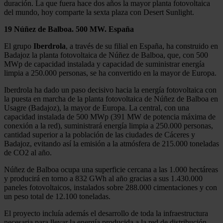
duración. La que fuera hace dos años la mayor planta fotovoltaica
del mundo, hoy comparte la sexta plaza con Desert Sunlight.
19 Núñez de Balboa. 500 MW. España
El grupo
Iberdrola
, a través de su filial en España, ha construido en
Badajoz la planta fotovoltaica de Núñez de Balboa, que, con 500
MWp de capacidad instalada y capacidad de suministrar energía
limpia a 250.000 personas, se ha convertido en la mayor de Europa.
Iberdrola ha dado un paso decisivo hacia la energía fotovoltaica con
la puesta en marcha de la planta fotovoltaica de Núñez de Balboa en
Usagre (Badajoz), la mayor de Europa. La central, con una
capacidad instalada de 500 MWp (391 MW de potencia máxima de
conexión a la red), suministrará energía limpia a 250.000 personas,
cantidad superior a la población de las ciudades de Cáceres y
Badajoz, evitando así la emisión a la atmósfera de 215.000 toneladas
de CO2 al año.
Núñez de Balboa ocupa una superficie cercana a las 1.000 hectáreas
y producirá en torno a 832 GWh al año gracias a sus 1.430.000
paneles fotovoltaicos, instalados sobre 288.000 cimentaciones y con
un peso total de 12.100 toneladas.
El proyecto incluía además el desarrollo de toda la infraestructura
necesaria para llevar la energía producida a la red de distribución