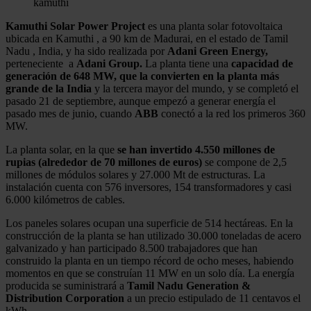
kamuthi
Kamuthi Solar Power Project
es una planta solar fotovoltaica
ubicada en Kamuthi , a 90 km de Madurai, en el estado de Tamil
Nadu , India, y ha sido realizada por
Adani Green Energy,
perteneciente a
Adani Group.
La planta tiene una
capacidad de
generación de 648 MW, que la convierten en la planta más
grande de la India
y la tercera mayor del mundo, y se completó el
pasado 21 de septiembre, aunque empezó a generar energía el
pasado mes de junio, cuando
ABB
conectó a la red los primeros 360
MW.
La planta solar, en la que
se han invertido 4.550 millones de
rupias (alrededor de 70 millones de euros)
se compone de 2,5
millones de módulos solares y 27.000 Mt de estructuras. La
instalación cuenta con 576 inversores, 154 transformadores y casi
6.000 kilómetros de cables.
Los paneles solares ocupan una superficie de 514 hectáreas. En la
construcción de la planta se han utilizado 30.000 toneladas de acero
galvanizado y han participado 8.500 trabajadores que han
construido la planta en un tiempo récord de ocho meses, habiendo
momentos en que se construían 11 MW en un solo día. La energía
producida se suministrará a
Tamil Nadu Generation &
Distribution Corporation
a un precio estipulado de 11 centavos el
kWh.