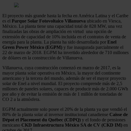
El proyecto más grande hasta la fecha en América Latina y el Caribe
es el
Parque Solar Fotovoltaico Villanueva
ubicado en Viesca,
México. La planta tiene una capacidad total de 828 MW, una vez
finalizadas las obras de ampliación en virtud una opción de
extensión de capacidad de 10% incluida en el contratos de venta de
energía para la planta. La planta ha sido desarrollada por
Enel
Green Power México (EGPM)
y fue inaugurada parcialmente el
22 de marzo de 2018. EGPM ha invertido alrededor de 710 millones
de dólares en la construcción de Villanueva.
Villanueva, cuya construcción comenzó en marzo de 2017, es la
mayor planta solar operativa en México, la mayor del continente
americano y la tercera del mundo, además de ser el mayor proyecto
solar de Enel a nivel mundial. El proyecto comprende más de 2,5
millones de paneles solares, capaces de producir más de 2.000 GWh
por año y de evitar la emisión de más de 1 millón de toneladas de
CO 2 a la atmósfera.
EGPM actualmente solo posee el 20% de la planta ya que vendió el
80% de la planta solar al inversor institucional canadiense
Caisse de
Dépot et Placement du Québec (CDPQ)
y el fondo de pensiones
mexicano
CKD Infraestructura México
SA de CV (CKD IM)
en
octubre de 2017.