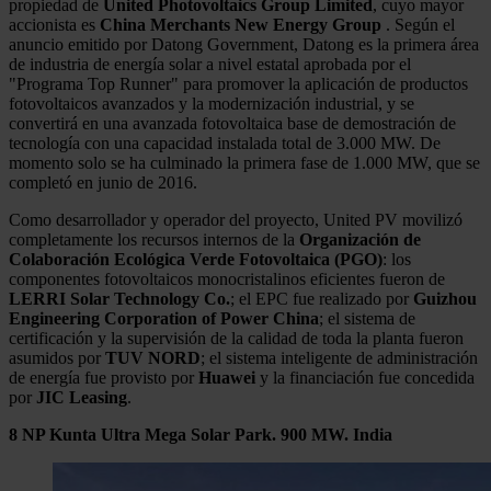
propiedad de
United Photovoltaics Group Limited
, cuyo mayor
accionista es
China Merchants New Energy Group
. Según el
anuncio emitido por Datong Government, Datong es la primera área
de industria de energía solar a nivel estatal aprobada por el
"Programa Top Runner" para promover la aplicación de productos
fotovoltaicos avanzados y la modernización industrial, y se
convertirá en una avanzada fotovoltaica base de demostración de
tecnología con una capacidad instalada total de 3.000 MW. De
momento solo se ha culminado la primera fase de 1.000 MW, que se
completó en junio de 2016.
Como desarrollador y operador del proyecto, United PV movilizó
completamente los recursos internos de la
Organización de
Colaboración Ecológica Verde Fotovoltaica (PGO)
: los
componentes fotovoltaicos monocristalinos eficientes fueron de
LERRI Solar Technology Co.
; el EPC fue realizado por
Guizhou
Engineering Corporation of Power China
; el sistema de
certificación y la supervisión de la calidad de toda la planta fueron
asumidos por
TUV NORD
; el sistema inteligente de administración
de energía fue provisto por
Huawei
y la financiación fue concedida
por
JIC Leasing
.
8
NP Kunta Ultra Mega Solar Park. 900 MW. India