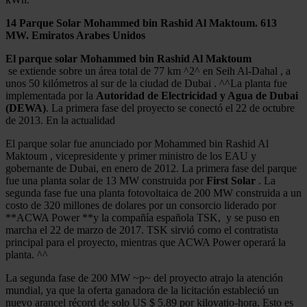
14
Parque Solar Mohammed bin Rashid Al Maktoum. 613
MW. Emiratos Arabes Unidos
El parque solar Mohammed bin Rashid Al Maktoum
se extiende sobre un área total de 77 km ^2^ en Seih Al-Dahal , a
unos 50 kilómetros al sur de la ciudad de Dubai . ^^La planta fue
implementada por la
Autoridad de Electricidad y Agua de Dubai
(DEWA)
. La primera fase del proyecto se conectó el 22 de octubre
de 2013. En la actualidad
El parque solar fue anunciado por Mohammed bin Rashid Al
Maktoum , vicepresidente y primer ministro de los EAU y
gobernante de Dubai, en enero de 2012. La primera fase del parque
fue una planta solar de 13 MW construida por
First Solar
. La
segunda fase fue una planta fotovoltaica de 200 MW construida a un
costo de 320 millones de dolares por un consorcio liderado por
**ACWA Power **y la compañía española TSK, y se puso en
marcha el 22 de marzo de 2017. TSK sirvió como el contratista
principal para el proyecto, mientras que ACWA Power operará la
planta. ^^
La segunda fase de 200 MW ~p~ del proyecto atrajo la atención
mundial, ya que la oferta ganadora de la licitación estableció un
nuevo arancel récord de solo US $ 5.89 por kilovatio-hora. Esto es