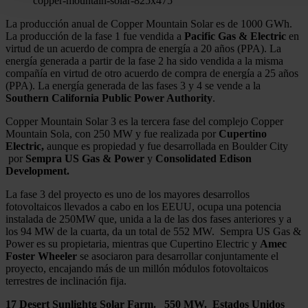
copper-mountain-solar-825x475
funciones de redes sociales y analizar el tráfico. Además, 
uso que haga del sitio web con nuestros partners de redes so
La producción anual de Copper Mountain Solar es de 1000 GWh.
quienes pueden combinarla con otra información que les ha
La producción de la fase 1 fue vendida a
Pacific Gas & Electric
en
virtud de un acuerdo de compra de energía a 20 años (PPA). La
recopilado a partir del uso que haya hecho de sus servicios.
energía generada a partir de la fase 2 ha sido vendida a la misma
compañía en virtud de otro acuerdo de compra de energía a 25 años
(PPA). La energía generada de las fases 3 y 4 se vende a la
Southern California Public Power Authority
.
Copper Mountain Solar 3 es la tercera fase del complejo Copper
Mountain Sola, con 250 MW y fue realizada por
Cupertino
Electric,
aunque es propiedad y fue desarrollada en Boulder City
por
Sempra US Gas & Power
y
Consolidated Edison
Development.
La fase 3 del proyecto es uno de los mayores desarrollos
fotovoltaicos llevados a cabo en los EEUU, ocupa una potencia
instalada de 250MW que, unida a la de las dos fases anteriores y a
los 94 MW de la cuarta, da un total de 552 MW. Sempra US Gas &
Power es su propietaria, mientras que Cupertino Electric y
Amec
Foster Wheeler
se asociaron para desarrollar conjuntamente el
proyecto, encajando más de un millón módulos fotovoltaicos
terrestres de inclinación fija.
17 Desert Sunlightg Solar Farm. 550 MW. Estados Unidos