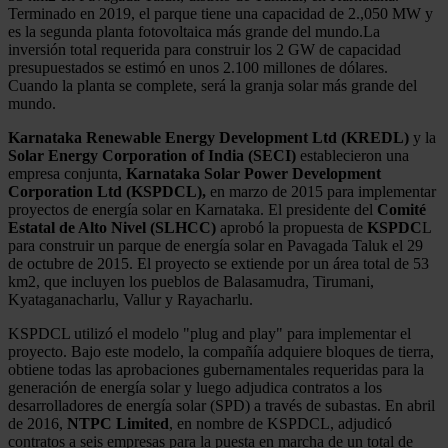
Terminado en 2019, el parque tiene una capacidad de 2.,050 MW y
es la segunda planta fotovoltaica más grande del mundo.La
inversión total requerida para construir los 2 GW de capacidad
presupuestados se estimó en unos 2.100 millones de dólares.
Cuando la planta se complete, será la granja solar más grande del
mundo.
Karnataka Renewable Energy Development Ltd (KREDL)
y la
Solar Energy Corporation of India (SECI)
establecieron una
empresa conjunta,
Karnataka Solar Power Development
Corporation Ltd (KSPDCL),
en marzo de 2015 para implementar
proyectos de energía solar en Karnataka. El presidente del
Comité
Estatal de Alto Nivel (SLHCC)
aprobó la propuesta de
KSPDC
L
para construir un parque de energía solar en Pavagada Taluk el 29
de octubre de 2015. El proyecto se extiende por un área total de 53
km2, que incluyen los pueblos de Balasamudra, Tirumani,
Kyataganacharlu, Vallur y Rayacharlu.
KSPDCL utilizó el modelo "plug and play" para implementar el
proyecto. Bajo este modelo, la compañía adquiere bloques de tierra,
obtiene todas las aprobaciones gubernamentales requeridas para la
generación de energía solar y luego adjudica contratos a los
desarrolladores de energía solar (SPD) a través de subastas. En abril
de 2016,
NTPC Limited
, en nombre de KSPDCL, adjudicó
contratos a seis empresas para la puesta en marcha de un total de