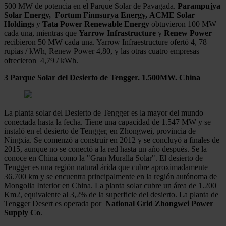
500 MW de potencia en el Parque Solar de Pavagada.
Parampujya
Solar Energy,
Fortum Finnsurya Energy,
ACME Solar
Holdings
y
Tata Power Renewable Energy
obtuvieron 100 MW
cada una, mientras que
Yarrow Infrastructure
y
Renew Power
recibieron 50 MW cada una. Yarrow Infraestructure ofertó 4, 78
rupias / kWh, Renew Power 4,80, y las otras cuatro empresas
ofrecieron 4,79 / kWh.
3 Parque Solar del Desierto de Tengger. 1.500MW. China
La planta solar del Desierto de Tengger es la mayor del mundo
conectada hasta la fecha. Tiene una capacidad de 1.547 MW y se
instaló en el desierto de Tengger, en Zhongwei, provincia de
Ningxia. Se comenzó a construir en 2012 y se concluyó a finales de
2015, aunque no se conectó a la red hasta un año después. Se la
conoce en China como la "Gran Muralla Solar". El desierto de
Tengger es una región natural árida que cubre aproximadamente
36.700 km y se encuentra principalmente en la región autónoma de
Mongolia Interior en China. La planta solar cubre un área de 1.200
Km2, equivalente al 3,2% de la superficie del desierto. La planta de
Tengger Desert es operada por
National Grid Zhongwei Power
Supply Co
.