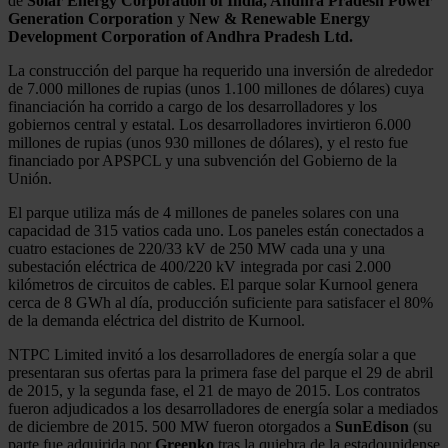
de
Solar Energy Corporation of India, Andhra Pradesh Power
Generation Corporation
y
New & Renewable Energy
Development Corporation of Andhra Pradesh Ltd.
La construcción del parque ha requerido una inversión de alrededor
de 7.000 millones de rupias (unos 1.100 millones de dólares) cuya
financiación ha corrido a cargo de los desarrolladores y los
gobiernos central y estatal. Los desarrolladores invirtieron 6.000
millones de rupias (unos 930 millones de dólares), y el resto fue
financiado por APSPCL y una subvención del Gobierno de la
Unión.
El parque utiliza más de 4 millones de paneles solares con una
capacidad de 315 vatios cada uno. Los paneles están conectados a
cuatro estaciones de 220/33 kV de 250 MW cada una y una
subestación eléctrica de 400/220 kV integrada por casi 2.000
kilómetros de circuitos de cables. El parque solar Kurnool genera
cerca de 8 GWh al día, producción suficiente para satisfacer el 80%
de la demanda eléctrica del distrito de Kurnool.
NTPC Limited invitó a los desarrolladores de energía solar a que
presentaran sus ofertas para la primera fase del parque el 29 de abril
de 2015, y la segunda fase, el 21 de mayo de 2015. Los contratos
fueron adjudicados a los desarrolladores de energía solar a mediados
de diciembre de 2015. 500 MW fueron otorgados a
SunEdison
(su
parte fue adquirida por
Greenko
tras la quiebra de la estadounidense