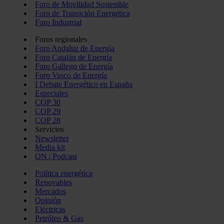
Foro de Movilidad Sostenible
Foro de Transición Energética
Foro Industrial
Foros regionales
Foro Andaluz de Energía
Foro Catalán de Energía
Foro Gallego de Energía
Foro Vasco de Energía
I Debate Energético en España
Especiales
COP 30
COP 29
COP 28
Servicios
Newsletter
Media kit
ON | Podcast
Política energética
Renovables
Mercados
Opinión
Eléctricas
Petróleo & Gas