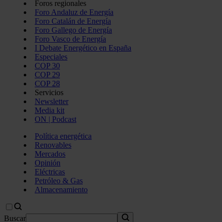
Foros regionales
Foro Andaluz de Energía
Foro Catalán de Energía
Foro Gallego de Energía
Foro Vasco de Energía
I Debate Energético en España
Especiales
COP 30
COP 29
COP 28
Servicios
Newsletter
Media kit
ON | Podcast
Política energética
Renovables
Mercados
Opinión
Eléctricas
Petróleo & Gas
Almacenamiento
Buscar