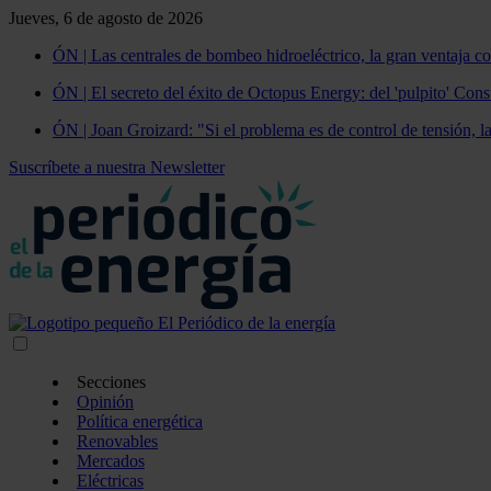
Jueves, 6 de agosto de 2026
ÓN | Las centrales de bombeo hidroeléctrico, la gran ventaja co
ÓN | El secreto del éxito de Octopus Energy: del 'pulpito' Const
ÓN | Joan Groizard: "Si el problema es de control de tensión, l
Suscríbete a nuestra Newsletter
Secciones
Opinión
Política energética
Renovables
Mercados
Eléctricas