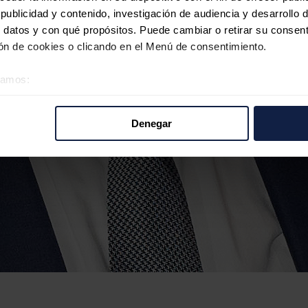
ublicidad y contenido, investigación de audiencia y desarrollo d
 datos y con qué propósitos. Puede cambiar o retirar su consent
n de cookies o clicando en el Menú de consentimiento.
éramos:
 sobre su ubicación geográfica que puede tener una precisión d
tivo analizándolo activamente para buscar características específ
Denegar
re cómo se procesan sus datos personales y establezca sus pr
rar su consentimiento en cualquier momento en la Declaración d
b se usan para personalizar el contenido y los anuncios, ofrecer
s, compartimos información sobre el uso que haga del sitio web 
 análisis web, quienes pueden combinarla con otra información q
r del uso que haya hecho de sus servicios.