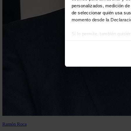
personalizados, medición de p
de seleccionar quién usa sus
momento desde la Declaració
Si lo permite, también quisi
Recopilar información
Identificar su disposi
Obtenga más información sob
datos
. Puede cambiar o reti
Las cookies de este sitio we
y analizar el tráfico. Ademá
redes sociales, publicidad y
que hayan recopilado a parti
Ramón Roca