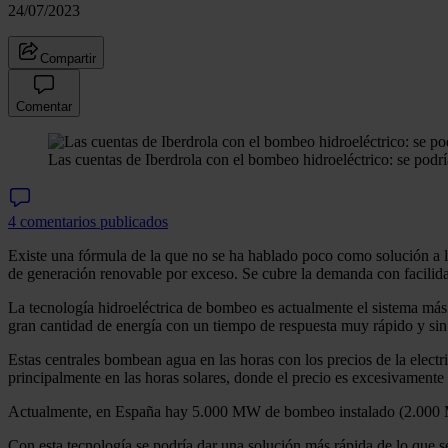
24/07/2023
Compartir
Comentar
Las cuentas de Iberdrola con el bombeo hidroeléctrico: se podr
4 comentarios publicados
Existe una fórmula de la que no se ha hablado poco como solución a lo
de generación renovable por exceso. Se cubre la demanda con facilidad
La tecnología hidroeléctrica de bombeo es actualmente el sistema más ef
gran cantidad de energía con un tiempo de respuesta muy rápido y sin 
Estas centrales bombean agua en las horas con los precios de la elect
principalmente en las horas solares, donde el precio es excesivamente
Actualmente, en España hay 5.000 MW de bombeo instalado (2.00
Con esta tecnología se podría dar una solución más rápida de lo que s