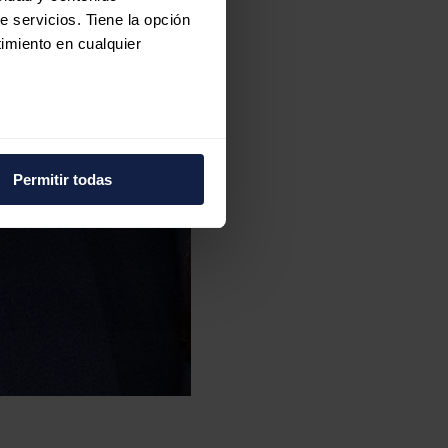
e servicios. Tiene la opción
imiento en cualquier
e varios metros
icas (huellas digitales)
Permitir todas
eferencias en la
sección de
e cookies.
 funciones de redes sociales
con nuestros partners de
ue les haya proporcionado o