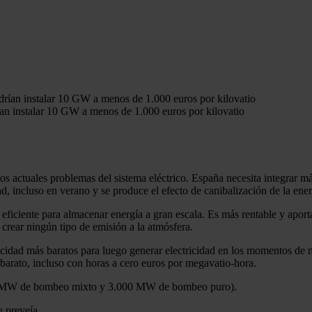
ían instalar 10 GW a menos de 1.000 euros por kilovatio
s actuales problemas del sistema eléctrico. España necesita integrar m
, incluso en verano y se produce el efecto de canibalización de la energ
iciente para almacenar energía a gran escala. Es más rentable y aporta e
crear ningún tipo de emisión a la atmósfera.
ricidad más baratos para luego generar electricidad en los momentos de
 barato, incluso con horas a cero euros por megavatio-hora.
0 MW de bombeo mixto y 3.000 MW de bombeo puro).
e preveía.