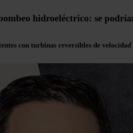
 bombeo hidroeléctrico: se podrí
stentes con turbinas reversibles de velocida