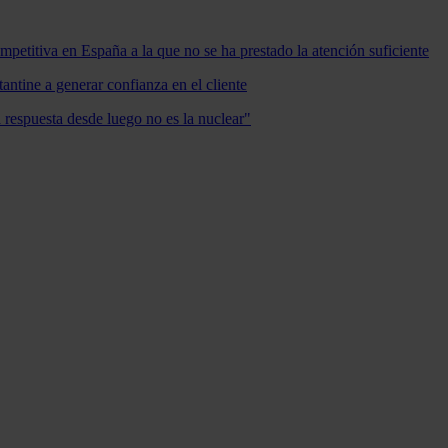
mpetitiva en España a la que no se ha prestado la atención suficiente
antine a generar confianza en el cliente
a respuesta desde luego no es la nuclear"