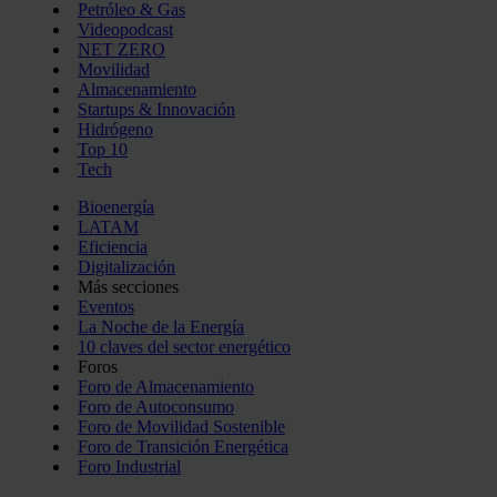
Petróleo & Gas
Videopodcast
NET ZERO
Movilidad
Almacenamiento
Startups & Innovación
Hidrógeno
Top 10
Tech
Bioenergía
LATAM
Eficiencia
Digitalización
Más secciones
Eventos
La Noche de la Energía
10 claves del sector energético
Foros
Foro de Almacenamiento
Foro de Autoconsumo
Foro de Movilidad Sostenible
Foro de Transición Energética
Foro Industrial