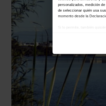
personalizados, medición de p
de seleccionar quién usa sus
momento desde la Declaració
Si lo permite, también quisi
Recopilar información
Identificar su disposi
Obtenga más información sob
datos
. Puede cambiar o reti
Las cookies de este sitio we
y analizar el tráfico. Ademá
redes sociales, publicidad y
que hayan recopilado a parti