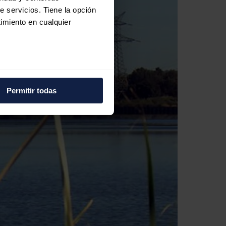
e servicios. Tiene la opción
imiento en cualquier
e varios metros
icas (huellas digitales)
Permitir todas
eferencias en la
sección de
e cookies.
 funciones de redes sociales
con nuestros partners de
ue les haya proporcionado o