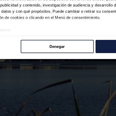
ublicidad y contenido, investigación de audiencia y desarrollo d
 datos y con qué propósitos. Puede cambiar o retirar su consent
n de cookies o clicando en el Menú de consentimiento.
éramos:
 sobre su ubicación geográfica que puede tener una precisión d
tivo analizándolo activamente para buscar características específ
Denegar
re cómo se procesan sus datos personales y establezca sus pr
rar su consentimiento en cualquier momento en la Declaración d
b se usan para personalizar el contenido y los anuncios, ofrecer
s, compartimos información sobre el uso que haga del sitio web 
 análisis web, quienes pueden combinarla con otra información q
r del uso que haya hecho de sus servicios.