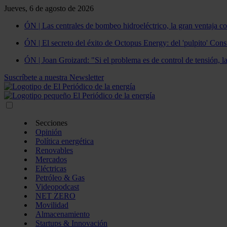
Jueves, 6 de agosto de 2026
ÓN | Las centrales de bombeo hidroeléctrico, la gran ventaja co
ÓN | El secreto del éxito de Octopus Energy: del 'pulpito' Const
ÓN | Joan Groizard: "Si el problema es de control de tensión, l
Suscríbete a nuestra Newsletter
Secciones
Opinión
Política energética
Renovables
Mercados
Eléctricas
Petróleo & Gas
Videopodcast
NET ZERO
Movilidad
Almacenamiento
Startups & Innovación