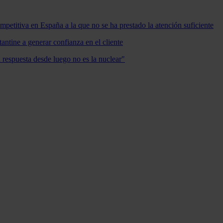
mpetitiva en España a la que no se ha prestado la atención suficiente
antine a generar confianza en el cliente
a respuesta desde luego no es la nuclear"