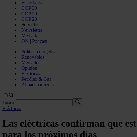
Especiales
COP 30
COP 29
COP 28
Servicios
Newsletter
Media kit
ON | Podcast
Política energética
Renovables
Mercados
Opinión
Eléctricas
Petróleo & Gas
Almacenamiento
Buscar
Eléctricas
Las eléctricas confirman que es
para los próximos días