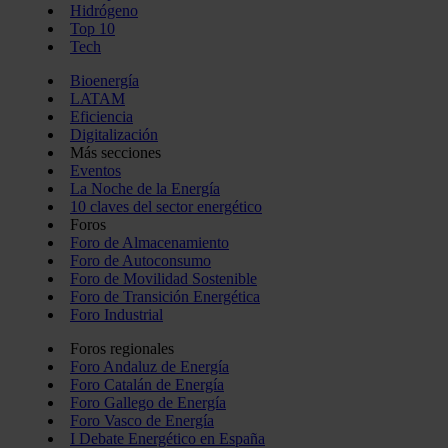
Hidrógeno
Top 10
Tech
Bioenergía
LATAM
Eficiencia
Digitalización
Más secciones
Eventos
La Noche de la Energía
10 claves del sector energético
Foros
Foro de Almacenamiento
Foro de Autoconsumo
Foro de Movilidad Sostenible
Foro de Transición Energética
Foro Industrial
Foros regionales
Foro Andaluz de Energía
Foro Catalán de Energía
Foro Gallego de Energía
Foro Vasco de Energía
I Debate Energético en España