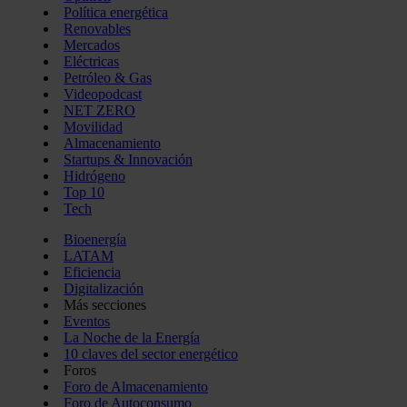
Política energética
Renovables
Mercados
Eléctricas
Petróleo & Gas
Videopodcast
NET ZERO
Movilidad
Almacenamiento
Startups & Innovación
Hidrógeno
Top 10
Tech
Bioenergía
LATAM
Eficiencia
Digitalización
Más secciones
Eventos
La Noche de la Energía
10 claves del sector energético
Foros
Foro de Almacenamiento
Foro de Autoconsumo