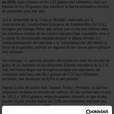
en 2019
, hasta situarse en los 123 gramos por kilómetro, muy por
encima de los 95 gramos que establece la nueva normativa europea
de emisiones para este año.
Así se desprende de la 'Guía de Bolsillo' elaborada por la
Asociación de Constructores Europeos de Automóviles (ACEA),
recogida por Europa Press, que señala que en los tres últimos años
las emisiones medias de los coches europeos han repuntado, pese a
la senda de disminución iniciada durante la última década. La
'todocaminización' del mercado y la 'criminalización' del diésel en
favor de la gasolina podrían ser algunas de las causas que expliquen
este aumento.
Sin embargo, se aprecian grandes discrepancias entre los niveles de
gases de los turismos en los diferentes Estados miembros de la UE.
Así, los Países Bajos son la región europea con una media de
emisiones más baja, con 98,4 gramos de CO2 por kilómetro
recorrido, tras disminuir un 6,8% el año pasado.
Siguen la lista de países más 'limpios' Malta y Portugal, ya que las
emisiones medidas de dióxido de carbono de sus coches nuevos son
de 105,3 y 109,4 gramos, respectivamente, después de que el año
pasado el país insular bajase un 2,2% sus emisiones, mientras que
Portugal las aumentó un 2,9%.