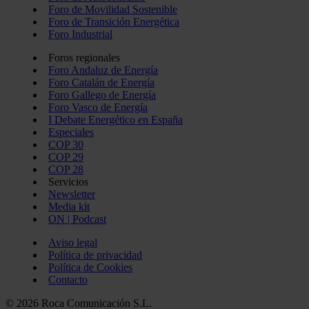
Foro de Movilidad Sostenible
Foro de Transición Energética
Foro Industrial
Foros regionales
Foro Andaluz de Energía
Foro Catalán de Energía
Foro Gallego de Energía
Foro Vasco de Energía
I Debate Energético en España
Especiales
COP 30
COP 29
COP 28
Servicios
Newsletter
Media kit
ON | Podcast
Aviso legal
Política de privacidad
Política de Cookies
Contacto
© 2026 Roca Comunicación S.L.