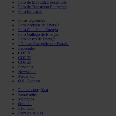
Foro de Movilidad Sostenible
Foro de Transición Energética
Foro Industrial
Foros regionales
Foro Andaluz de Energía
Foro Catalán de Energía
Foro Gallego de Energía
Foro Vasco de Energía
I Debate Energético en España
Especiales
COP 30
COP 29
COP 28
Servicios
Newsletter
Media kit
ON | Podcast
Política energética
Renovables
Mercados
Opinión
Eléctricas
Petróleo & Gas