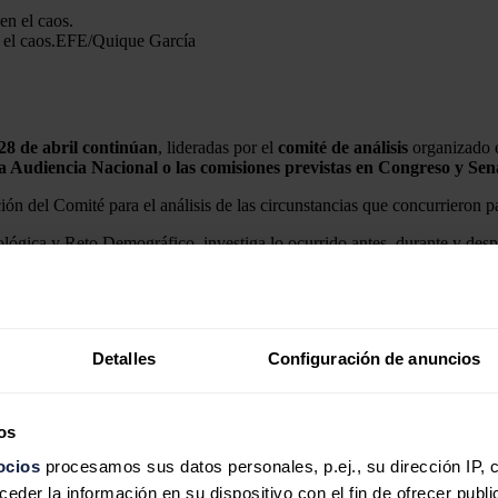
el caos.
EFE/Quique García
28 de abril continúan
, lideradas por el
comité de análisis
organizado
 la Audiencia Nacional o las comisiones previstas en Congreso y Sen
n del Comité para el análisis de las circunstancias que concurrieron pa
ológica y Reto Demográfico, investiga lo ocurrido antes, durante y despu
e Transición Ecológica,
Sara Aagesen
, explicó que estaban en predispo
rno, a través de
l Departamento de Seguridad Nacional
, y otros min
onal de Protección de Infraestructuras Críticas y la Oficina de Coordinac
Detalles
Configuración de anuncios
idad Nuclear y el Instituto Nacional de Ciberseguridad de España.
os
 y la Competencia (CNMC), y podrá incorporar a expertos en la materia
ocios
procesamos sus datos personales, p.ej., su dirección IP, 
ido.
der la información en su dispositivo con el fin de ofrecer publi