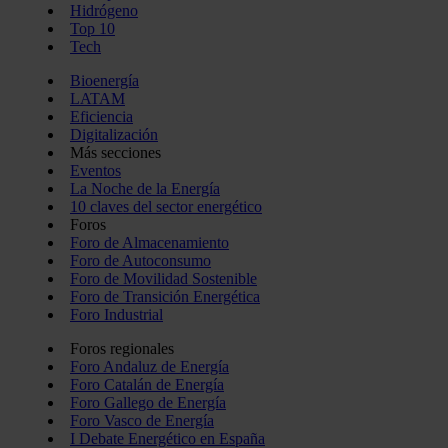
Hidrógeno
Top 10
Tech
Bioenergía
LATAM
Eficiencia
Digitalización
Más secciones
Eventos
La Noche de la Energía
10 claves del sector energético
Foros
Foro de Almacenamiento
Foro de Autoconsumo
Foro de Movilidad Sostenible
Foro de Transición Energética
Foro Industrial
Foros regionales
Foro Andaluz de Energía
Foro Catalán de Energía
Foro Gallego de Energía
Foro Vasco de Energía
I Debate Energético en España