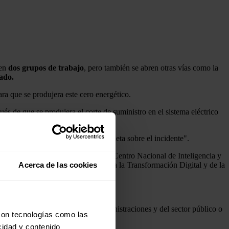
 en
dos grupos de trabajo
, pero también se abren otras vías como la
ado.
ra que se produjera este cero energético.
és de que se produjera el corte de suministro en el sistema eléctrico
sición de hacer una "auditoría completa sobre el incidente".
isterios, como el de Defensa, con el Centro Nacional de Inteligencia y
ión Cibernética; y el ministerio para la Transformación Digital y de la
Acerca de las cookies
 y a representantes de otras administraciones y del sector público o
con tecnologías como las
cidad y contenido