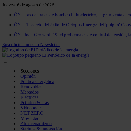
Jueves, 6 de agosto de 2026
ÓN | Las centrales de bombeo hidroeléctrico, la gran ventaja co
ÓN | El secreto del éxito de Octopus Energy: del 'pulpito' Const
ÓN | Joan Groizard: "Si el problema es de control de tensión, l
Suscríbete a nuestra Newsletter
Secciones
Opinión
Política energética
Renovables
Mercados
Eléctricas
Petróleo & Gas
Videopodcast
NET ZERO
Movilidad
Almacenamiento
Startups & Innovación