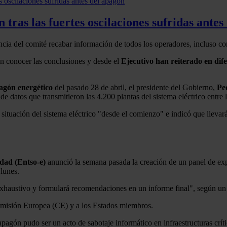
ras las fuertes oscilaciones sufridas antes
ia del comité recabar información de todos los operadores, incluso con 
án conocer las conclusiones y desde el
Ejecutivo han reiterado en dife
agón
energético
del pasado 28 de abril, el presidente del Gobierno,
Pe
datos que transmitieron las 4.200 plantas del sistema eléctrico entre l
a situación del sistema eléctrico "desde el comienzo" e indicó que llevar
dad (Entso-e)
anunció la semana pasada la creación de un panel de expe
lunes.
s exhaustivo y formulará recomendaciones en un informe final", según u
omisión Europea (CE) y a los Estados miembros.
apagón pudo ser un acto de sabotaje informático en infraestructuras crí