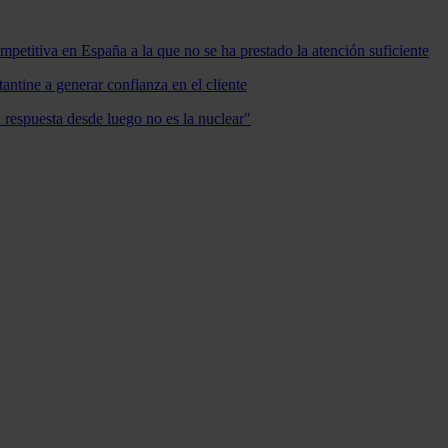
mpetitiva en España a la que no se ha prestado la atención suficiente
antine a generar confianza en el cliente
a respuesta desde luego no es la nuclear"