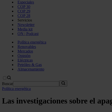
Especiales
COP 30
COP 29
COP 28
Servicios
Newsletter
Media kit
ON | Podcast
Política energética
Renovables
Mercados
Opinión
Eléctricas
Petróleo & Gas
Almacenamiento
Buscar
Política energética
Las investigaciones sobre el ap