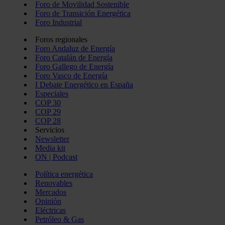
Foro de Movilidad Sostenible
Foro de Transición Energética
Foro Industrial
Foros regionales
Foro Andaluz de Energía
Foro Catalán de Energía
Foro Gallego de Energía
Foro Vasco de Energía
I Debate Energético en España
Especiales
COP 30
COP 29
COP 28
Servicios
Newsletter
Media kit
ON | Podcast
Política energética
Renovables
Mercados
Opinión
Eléctricas
Petróleo & Gas