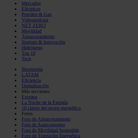
Mercados
Eléctricas
Petróleo & Gas
Videopodcast
NET ZERO
Movilidad
Almacenamiento
Startups & Innovación
Hidrógeno
Top 10
Tech
Bioenergía
LATAM
Eficiencia
Digitalización
Más secciones
Eventos
La Noche de la Energía
10 claves del sector energético
Foros
Foro de Almacenamiento
Foro de Autoconsumo
Foro de Movilidad Sostenible
Foro de Transición Energética