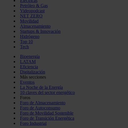
Eléctricas
Petróleo & Gas
Videopodcast
NET ZERO
Movilidad
Almacenamiento
Startups & Innovación
Hidrógeno
Top 10
Tech
Bioenergía
LATAM
Eficiencia
Digitalización
Más secciones
Eventos
La Noche de la Energía
10 claves del sector energético
Foros
Foro de Almacenamiento
Foro de Autoconsumo
Foro de Movilidad Sostenible
Foro de Transición Energética
Foro Industrial