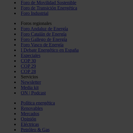
Foro de Movilidad Sostenible
Foro de Transición Energética
Foro Industrial
Foros regionales
Foro Andaluz de Energía
Foro Catalán de Energía
Foro Gallego de Energía
Foro Vasco de Energía
I Debate Energético en España
Especiales
COP 30
COP 29
COP 28
Servicios
Newsletter
Media kit
ON | Podcast
Política energética
Renovables
Mercados
Opinión
Eléctricas
Petróleo & Gas