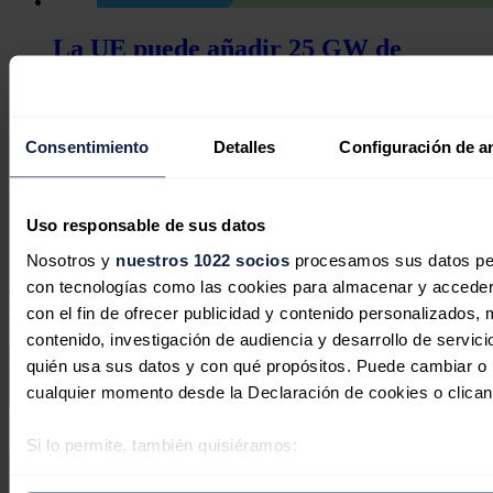
La UE puede añadir 25 GW de
energía eólica y solar a las centrales
hidroeléctricas sin necesidad de
ampliar la red eléctrica
Consentimiento
Detalles
Configuración de a
José A. Roca
21/07/2026
No hay comentarios
Uso responsable de sus datos
Nosotros y
nuestros 1022 socios
procesamos sus datos pers
Deja tu comentario
con tecnologías como las cookies para almacenar y acceder 
Tu dirección de correo electrónico no será publicada. Todos los
con el fin de ofrecer publicidad y contenido personalizados, 
campos son obligatorios
contenido, investigación de audiencia y desarrollo de servici
quién usa sus datos y con qué propósitos. Puede cambiar o r
cualquier momento desde la Declaración de cookies o clican
Este sitio web está protegido por reCAPTCHA y la
Política de
privacidad
y
Términos de servicio
de Google aplican.
Si lo permite, también quisiéramos:
Recopilar información sobre su ubicación geográfica 
Enviar comentario