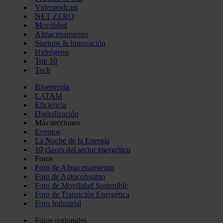
Videopodcast
NET ZERO
Movilidad
Almacenamiento
Startups & Innovación
Hidrógeno
Top 10
Tech
Bioenergía
LATAM
Eficiencia
Digitalización
Más secciones
Eventos
La Noche de la Energía
10 claves del sector energético
Foros
Foro de Almacenamiento
Foro de Autoconsumo
Foro de Movilidad Sostenible
Foro de Transición Energética
Foro Industrial
Foros regionales