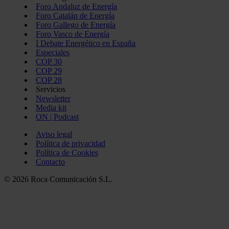
Foro Andaluz de Energía
Foro Catalán de Energía
Foro Gallego de Energía
Foro Vasco de Energía
I Debate Energético en España
Especiales
COP 30
COP 29
COP 28
Servicios
Newsletter
Media kit
ON | Podcast
Aviso legal
Política de privacidad
Política de Cookies
Contacto
© 2026 Roca Comunicación S.L.