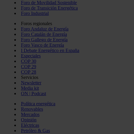
Foro de Movilidad Sostenible
Foro de Transición Energética
Foro Industrial
Foros regionales
Foro Andaluz de Energía
Foro Catalán de Energía
Foro Gallego de Energía
Foro Vasco de Energía
I Debate Energético en España
Especiales
COP 30
COP 29
COP 28
Servicios
Newsletter
Media kit
ON | Podcast
Política energética
Renovables
Mercados
Opinión
Eléctricas
Petróleo & Gas