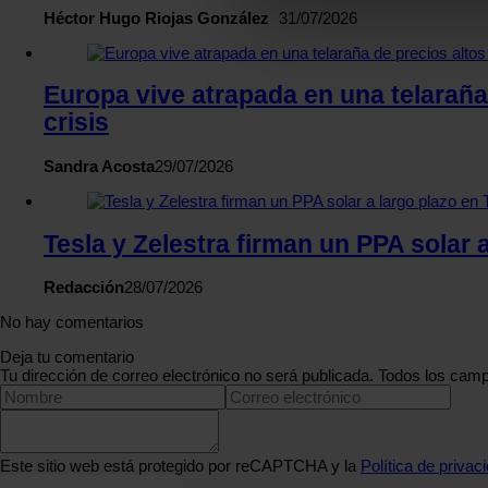
Héctor Hugo Riojas González
31/07/2026
Las cookies de este sitio we
y analizar el tráfico. Ademá
redes sociales, publicidad y
Europa vive atrapada en una telaraña 
que hayan recopilado a parti
crisis
Sandra Acosta
29/07/2026
Tesla y Zelestra firman un PPA solar 
Redacción
28/07/2026
No hay comentarios
Deja tu comentario
Tu dirección de correo electrónico no será publicada. Todos los camp
Este sitio web está protegido por reCAPTCHA y la
Política de privac