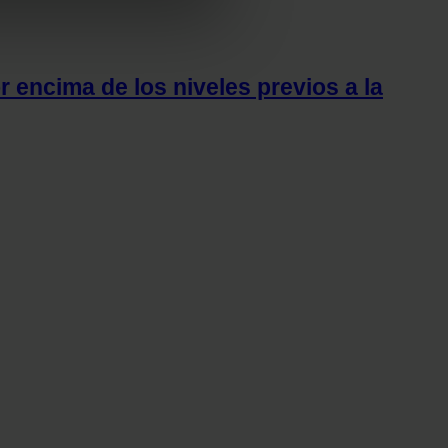
 funciones de redes sociales
con nuestros partners de
ue les haya proporcionado o
r encima de los niveles previos a la