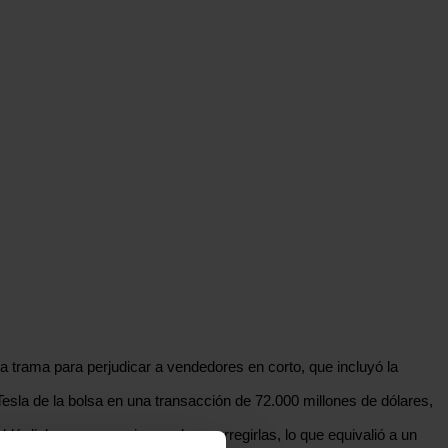
a trama para perjudicar a vendedores en corto, que incluyó la
esla de la bolsa en una transacción de 72.000 millones de dólares,
ó dichas aseveraciones al no corregirlas, lo que equivalió a un