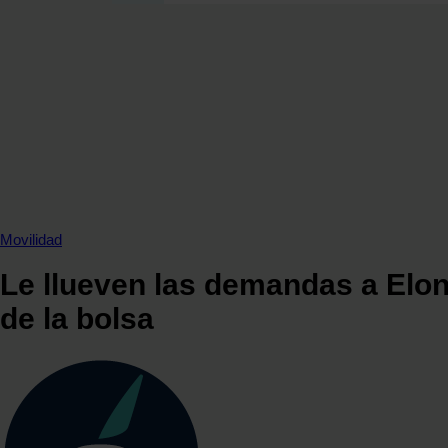
SECCIONES
OPINIÓN
POLÍTICA ENERGÉTICA
RENOVABLES
MERCADOS
ELÉCTRICAS
PETRÓLEO & GAS
VIDEOPODCAST
Movilidad
NET ZERO
Le llueven las demandas a Elon
MOVILIDAD
de la bolsa
ALMACENAMIENTO
STARTUPS & INNOVACIÓN
HIDRÓGENO
TOP 10
TECH