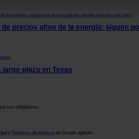
b se usan para personalizar el contenido y los anuncios, ofrecer
s, compartimos información sobre el uso que haga del sitio web 
 análisis web, quienes pueden combinarla con otra información q
de precios altos de la energía: siguen po
r del uso que haya hecho de sus servicios.
a largo plazo en Texas
os son obligatorios
idad
y
Términos de servicio
de Google aplican.