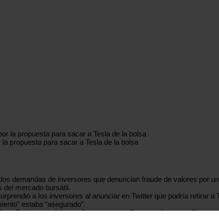
la propuesta para sacar a Tesla de la bolsa
es dos demandas de inversores que denuncian fraude de valores por un
 del mercado bursátil.
endió a los inversores al anunciar en Twitter que podría retirar a T
miento” estaba “asegurado”.
 Twitter eran falsos y llevaron a engaño, y que la compañía respald