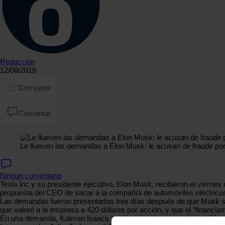
Redacción
12/08/2018
Compartir
Comentar
Le llueven las demandas a Elon Musk: le acusan de fraude por 
Ningún comentario
Tesla Inc y su presidente ejecutivo, Elon Musk, recibieron el viern
propuesta del CEO de sacar a la compañía de automóviles eléctricos
Las demandas fueron presentadas tres días después de que Musk sorpr
que valoró a la empresa a 420 dólares por acción, y que el “financia
En una demanda, Kalman Isaacs sostiene que los mensajes de Musk en