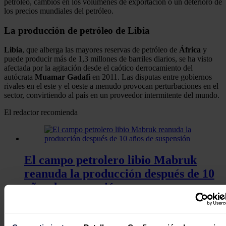
petróleo, cambios en los volúmenes de exportación o un deterioro de
los precios mundiales del petróleo.
La producción de petróleo de Libia
Libia
, que alberga las mayores reservas de petróleo de
África
y
puede producir más de 1,3 millones de barriles diarios, se ha visto
afectada por la agitación desde el caótico derrocamiento del
autócrata
Muamar Gadafi
en 2011. Las disputas entre gobiernos
rivales en el este y el oeste a menudo provocan perturbaciones en el
sector, convirtiendo al país en un proveedor intermitente del mundo.
El redactor recomienda
El campo petrolero libio Mabruk
reanuda la producción después de 10
años de suspensión