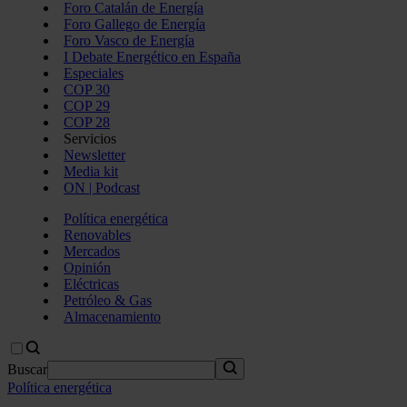
Foro Catalán de Energía
Foro Gallego de Energía
Foro Vasco de Energía
I Debate Energético en España
Especiales
COP 30
COP 29
COP 28
Servicios
Newsletter
Media kit
ON | Podcast
Política energética
Renovables
Mercados
Opinión
Eléctricas
Petróleo & Gas
Almacenamiento
Buscar
Política energética