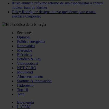
Rusia anuncia próximo retorno de sus especialistas a central
nuclear irani de Busher
Delcy Rodríguez designa nuevo presidente para estatal
eléctrica Corpoelec
Secciones
Opinión
Política energética
Renovables
Mercados
Eléctricas
Petróleo & Gas
Videopodcast
NET ZERO
Movilidad
Almacenamiento
Startups & Innovación
Hidrógeno
Top 10
Tech
Bioenergía
LATAM