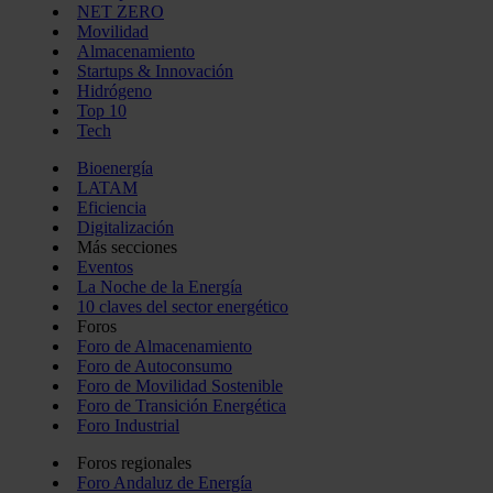
NET ZERO
Movilidad
Almacenamiento
Startups & Innovación
Hidrógeno
Top 10
Tech
Bioenergía
LATAM
Eficiencia
Digitalización
Más secciones
Eventos
La Noche de la Energía
10 claves del sector energético
Foros
Foro de Almacenamiento
Foro de Autoconsumo
Foro de Movilidad Sostenible
Foro de Transición Energética
Foro Industrial
Foros regionales
Foro Andaluz de Energía