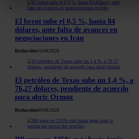
buscar características específicas (huellas digitales)
Obtenga más información sobre cómo se procesan sus dato
El brent sube el 0,5 %, hasta 84
personales y establezca sus preferencias en la
sección de
dólares, ante falta de avances en
datos
. Puede cambiar o retirar su consentimiento en cualqui
negociaciones en Irán
momento en la Declaración de cookies.
Redacción
10/08/2026
Las cookies de este sitio web se usan para personalizar el
contenido y los anuncios, ofrecer funciones de redes sociale
analizar el tráfico. Además, compartimos información sobre 
uso que haga del sitio web con nuestros partners de redes
El petróleo de Texas sube un 1,4 %, a
sociales, publicidad y análisis web, quienes pueden combina
76,27 dólares, pendiente de acuerdo
con otra información que les haya proporcionado o que haya
para abrir Ormuz
recopilado a partir del uso que haya hecho de sus servicios.
Redacción
06/08/2026