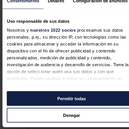
Consentimiento
Detalles
Configuración de anuncios
Libia abre la exploración de
hidrocarburos a multinacionales por
Uso responsable de sus datos
primera vez en 17 años
Nosotros y
nuestros 1022 socios
procesamos sus datos
personales, p.ej., su dirección IP, con tecnologías como las
cookies para almacenar y acceder la información en su
dispositivo con el fin de ofrecer publicidad y contenido
El presidente de la petrolera libia
personalizados, medición de publicidad y contenido,
NOC presenta su renuncia por
investigación de audiencia y desarrollo de servicios. Tiene la
motivos de salud
opción de seleccionar quién usa sus datos y con qué
propósitos. Puede cambiar o retirar su consentimiento en
La
producción
, recuerda la agencia
Bloomberg
, se desplomó
cualquier momento desde la Declaración de cookies o clica
durante varias semanas de agosto y septiembre después de que las
autoridades del este de Libia impusieran un bloqueo en medio de
en el Menú de consentimiento.
una disputa con su rival occidental, el Gobierno de Trípoli que
Permitir todas
reconoce la comunidad internacional, sobre quién dirigiría el Banco
Si lo permite, también quisiéramos:
Central, custodio de los vastos ingresos petroleros del país, hasta que
Naciones Unidas consiguió negociar un acuerdo.
Recopilar información sobre su ubicación geográfica
Denegar
puede tener una precisión de varios metros
Noticias relacionadas
Identificar su dispositivo analizándolo activamente pa