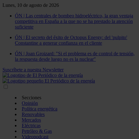
Lunes, 10 de agosto de 2026
ÓN | Las centrales de bombeo hidroeléctrico, la gran ventaja
competitiva en España a la que no se ha prestado la atención
suficiente
ÓN | El secreto del éxito de Octopus Energy: del 'pulpito'
Constantine a generar confianza en el cliente
ÓN | Joan Groizard: "Si el problema es de control de tensión,
la respuesta desde luego no es la nuclear"
Suscríbete a nuestra Newsletter
Secciones
Opinión
Política energética
Renovables
Mercados
Eléctricas
Petróleo & Gas
Videopodcast