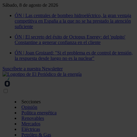
Sábado, 8 de agosto de 2026
ÓN | Las centrales de bombeo hidroeléctrico, la gran ventaja
competitiva en España a la que no se ha prestado la atención
suficiente
ÓN | El secreto del éxito de Octopus Energy: del 'pulpito'
Constantine a generar confianza en el cliente
ÓN | Joan Groizard: "Si el problema es de control de tensión,
la respuesta desde luego no es la nuclear"
Suscríbete a nuestra Newsletter
Secciones
Opinión
Política energética
Renovables
Mercados
Eléctricas
Petróleo & Gas