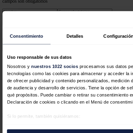
campos son obligatorios
Este sitio web está protegido por reCAPTCHA y la
Política de
privacidad
y
Términos de servicio
de Google aplican.
Consentimiento
Detalles
Configuración
Enviar comentario
Uso responsable de sus datos
Síguenos en redes sociales
Nosotros y
nuestros 1022 socios
procesamos sus datos pers
tecnologías como las cookies para almacenar y acceder la in
de ofrecer publicidad y contenido personalizados, medición d
de audiencia y desarrollo de servicios. Tiene la opción de s
qué propósitos. Puede cambiar o retirar su consentimiento 
Declaración de cookies o clicando en el Menú de consentimi
Si lo permite, también quisiéramos:
Recopilar información sobre su ubicación geográfica 
Secciones
Opinión
varios metros