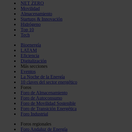
NET ZERO
Movilidad
Almacenamiento
Startups & Innovación
Hidrógeno
Top 10
Tech
Bioenergía
LATAM
Eficiencia
Digitalización
Más secciones
Eventos
La Noche de la Energía
10 claves del sector energético
Foros
Foro de Almacenamiento
Foro de Autoconsumo
Foro de Movilidad Sostenible
Foro de Transición Energética
Foro Industrial
Foros regionales
Foro Andaluz de Energía