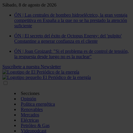
Sábado, 8 de agosto de 2026
ÓN | Las centrales de bombeo hidroeléctrico, la gran ventaja
competitiva en España a la que no se ha prestado la atención
suficiente
ÓN | El secreto del éxito de Octopus Energy: del 'pulpito'
Constantine a generar confianza en el cliente
ÓN | Joan Groizard: "Si el problema es de control de tensión,
la respuesta desde luego no es la nuclear"
Suscríbete a nuestra Newsletter
Secciones
Opinión
Política energética
Renovables
Mercados
Eléctricas
Petróleo & Gas
Videopodcast