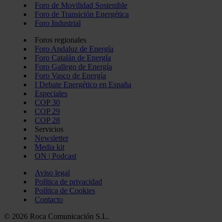
Foro de Movilidad Sostenible
Foro de Transición Energética
Foro Industrial
Foros regionales
Foro Andaluz de Energía
Foro Catalán de Energía
Foro Gallego de Energía
Foro Vasco de Energía
I Debate Energético en España
Especiales
COP 30
COP 29
COP 28
Servicios
Newsletter
Media kit
ON | Podcast
Aviso legal
Política de privacidad
Política de Cookies
Contacto
© 2026 Roca Comunicación S.L.