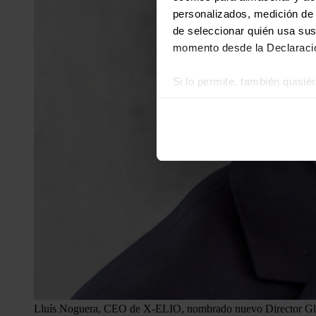
personalizados, medición de p
de seleccionar quién usa sus
momento desde la Declaració
Si lo permite, también quisi
Recopilar información
Identificar su disposi
Obtenga más información sob
datos
. Puede cambiar o reti
Las cookies de este sitio we
y analizar el tráfico. Ademá
redes sociales, publicidad y
que hayan recopilado a parti
Lluís Noguera, CEO de X-ELIO, nombrado nuevo Director Glo