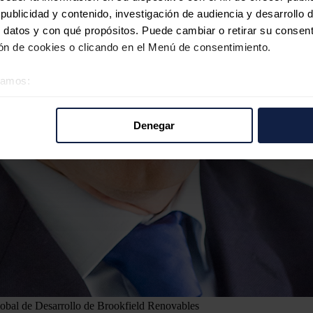
ublicidad y contenido, investigación de audiencia y desarrollo d
 datos y con qué propósitos. Puede cambiar o retirar su consent
n de cookies o clicando en el Menú de consentimiento.
éramos:
 sobre su ubicación geográfica que puede tener una precisión d
tivo analizándolo activamente para buscar características específ
Denegar
re cómo se procesan sus datos personales y establezca sus pr
rar su consentimiento en cualquier momento en la Declaración d
b se usan para personalizar el contenido y los anuncios, ofrecer
s, compartimos información sobre el uso que haga del sitio web 
 análisis web, quienes pueden combinarla con otra información q
r del uso que haya hecho de sus servicios.
bal de Desarrollo de Brookfield Renovables