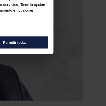
e servicios. Tiene la opción
imiento en cualquier
e varios metros
icas (huellas digitales)
Permitir todas
eferencias en la
sección de
e cookies.
 funciones de redes sociales
con nuestros partners de
ue les haya proporcionado o