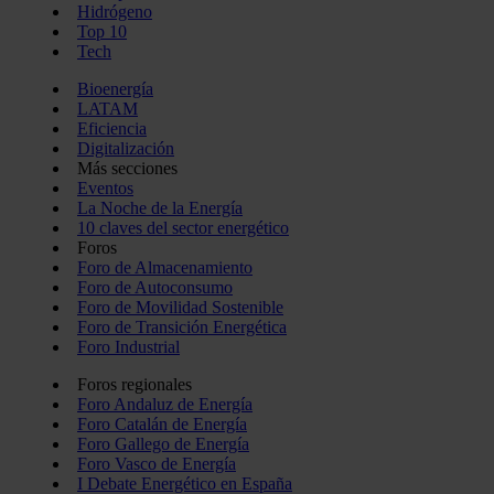
Hidrógeno
Top 10
Tech
Bioenergía
LATAM
Eficiencia
Digitalización
Más secciones
Eventos
La Noche de la Energía
10 claves del sector energético
Foros
Foro de Almacenamiento
Foro de Autoconsumo
Foro de Movilidad Sostenible
Foro de Transición Energética
Foro Industrial
Foros regionales
Foro Andaluz de Energía
Foro Catalán de Energía
Foro Gallego de Energía
Foro Vasco de Energía
I Debate Energético en España