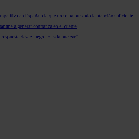
mpetitiva en España a la que no se ha prestado la atención suficiente
antine a generar confianza en el cliente
a respuesta desde luego no es la nuclear"