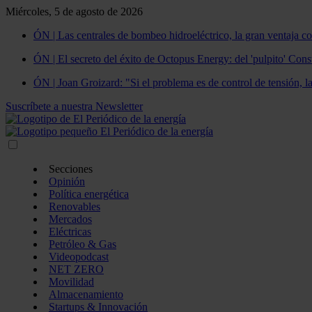
Miércoles, 5 de agosto de 2026
ÓN | Las centrales de bombeo hidroeléctrico, la gran ventaja co
ÓN | El secreto del éxito de Octopus Energy: del 'pulpito' Const
ÓN | Joan Groizard: "Si el problema es de control de tensión, l
Suscríbete a nuestra Newsletter
Secciones
Opinión
Política energética
Renovables
Mercados
Eléctricas
Petróleo & Gas
Videopodcast
NET ZERO
Movilidad
Almacenamiento
Startups & Innovación