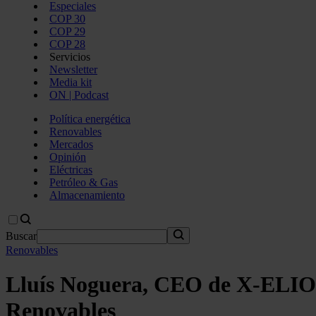
Especiales
COP 30
COP 29
COP 28
Servicios
Newsletter
Media kit
ON | Podcast
Política energética
Renovables
Mercados
Opinión
Eléctricas
Petróleo & Gas
Almacenamiento
Buscar
Renovables
Lluís Noguera, CEO de X-ELIO,
Renovables