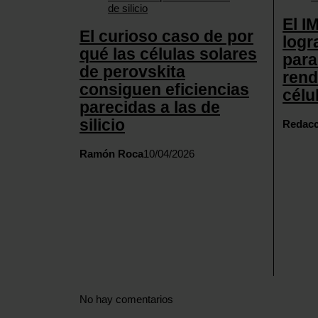
El I
El curioso caso de por
logr
qué las células solares
para
de perovskita
rend
consiguen eficiencias
célu
parecidas a las de
silicio
Redacc
Ramón Roca
10/04/2026
No hay comentarios