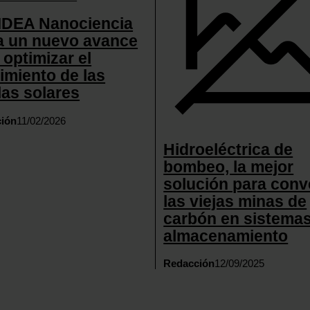
MDEA Nanociencia
a un nuevo avance
 optimizar el
imiento de las
las solares
ión
11/02/2026
​​Hidroeléctrica de
bombeo, la mejor
solución para conve
las viejas minas de
carbón en sistema
almacenamiento
Redacción
12/09/2025