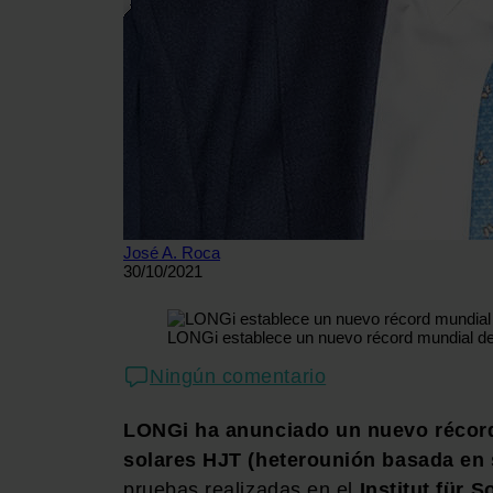
José A. Roca
30/10/2021
LONGi establece un nuevo récord mundial de 
Ningún comentario
LONGi ha anunciado un nuevo récord 
solares HJT (heterounión basada en s
pruebas realizadas en el
Institut für 