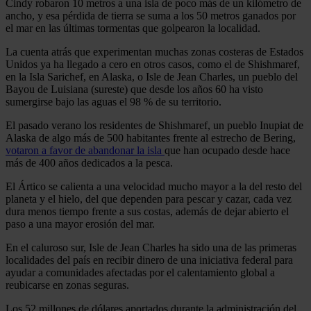
Cindy robaron 10 metros a una isla de poco más de un kilómetro de
ancho, y esa pérdida de tierra se suma a los 50 metros ganados por
el mar en las últimas tormentas que golpearon la localidad.
La cuenta atrás que experimentan muchas zonas costeras de Estados
Unidos ya ha llegado a cero en otros casos, como el de Shishmaref,
en la Isla Sarichef, en Alaska, o Isle de Jean Charles, un pueblo del
Bayou de Luisiana (sureste) que desde los años 60 ha visto
sumergirse bajo las aguas el 98 % de su territorio.
El pasado verano los residentes de Shishmaref, un pueblo Inupiat de
Alaska de algo más de 500 habitantes frente al estrecho de Bering,
votaron a favor de abandonar la isla
que han ocupado desde hace
más de 400 años dedicados a la pesca.
El Ártico se calienta a una velocidad mucho mayor a la del resto del
planeta y el hielo, del que dependen para pescar y cazar, cada vez
dura menos tiempo frente a sus costas, además de dejar abierto el
paso a una mayor erosión del mar.
En el caluroso sur, Isle de Jean Charles ha sido una de las primeras
localidades del país en recibir dinero de una iniciativa federal para
ayudar a comunidades afectadas por el calentamiento global a
reubicarse en zonas seguras.
Los 52 millones de dólares aportados durante la administración del