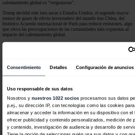
calentamiento global es "vergonzosa".
Trump decidió este mes sacar a Estados Unidos, el segundo mayor
emisor de gases de efecto invernadero del mundo tras China, del
histórico Acuerdo internacional de París para reducir emisiones, algo
que eleva las preocupaciones de las comunidades más expuestas al
impacto del calentamiento global.
El día en que Trump anunció su decisión de separarse de un acuerdo
al que se han sumado casi todas las naciones del planeta, el
gobernador de Alaska, Bill Walker, lamentó la decisión cuando en
su estado "hay comunidades que están siendo literalmente tragadas
por las aguas".
Consentimiento
Detalles
Configuración de anuncios
Noticias relacionadas
Uso responsable de sus datos
Nosotros y
nuestros 1022 socios
procesamos sus datos pe
p.ej., su dirección IP, con tecnologías como las cookies para
Heelstone Renewable Energy,
almacenar y acceder la información en su dispositivo con el 
compañía de Qualitas Energy,
ofrecer publicidad y contenido personalizados, medición de p
adquiere un proyecto solar
y contenido, investigación de audiencia y desarrollo de servi
fotovoltaico de 188 MWp en Estados
Tiene la opción de seleccionar quién usa sus datos y con qu