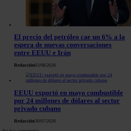
análisis web, quienes pueden combinarla con otra informació
haya proporcionado o que hayan recopilado a partir del uso 
hecho de sus servicios.
El precio del petróleo cae un 6% a la
espera de nuevas conversaciones
entre EEUU e Irán
Redacción
03/08/2026
EEUU exportó en mayo combustible
por 24 millones de dólares al sector
privado cubano
Redacción
30/07/2026
No hay comentarios