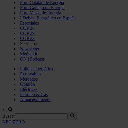
Foro Catalán de Energía
Foro Gallego de Energía
Foro Vasco de Energía
I Debate Energético en España
Especiales
COP 30
COP 29
COP 28
Servicios
Newsletter
Media kit
ON | Podcast
Política energética
Renovables
Mercados
Opinión
Eléctricas
Petróleo & Gas
Almacenamiento
Buscar
NET ZERO