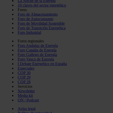
La Noche de la Energía
10 claves del sector energético
Foros
Foro de Almacenamiento
Foro de Autoconsumo
Foro de Movilidad Sostenible
Foro de Transición Energética
Foro Industrial
Foros regionales
Foro Andaluz de Energía
Foro Catalán de Energía
Foro Gallego de Energía
Foro Vasco de Energía
I Debate Energético en España
Especiales
COP 30
COP 29
COP 28
Servicios
Newsletter
Media kit
ON | Podcast
Aviso legal