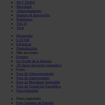
NET ZERO
Movilidad
Almacenamiento
Startups & Innovación
Hidrógeno
Top 10
Tech
Bioenergía
LATAM
Eficiencia
Digitalización
Más secciones
Eventos
La Noche de la Energía
10 claves del sector energético
Foros
Foro de Almacenamiento
Foro de Autoconsumo
Foro de Movilidad Sostenible
Foro de Transición Energética
Foro Industrial
Foros regionales
Foro Andaluz de Energía