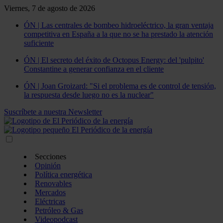
Viernes, 7 de agosto de 2026
ÓN | Las centrales de bombeo hidroeléctrico, la gran ventaja
competitiva en España a la que no se ha prestado la atención
suficiente
ÓN | El secreto del éxito de Octopus Energy: del 'pulpito'
Constantine a generar confianza en el cliente
ÓN | Joan Groizard: "Si el problema es de control de tensión,
la respuesta desde luego no es la nuclear"
Suscríbete a nuestra Newsletter
Secciones
Opinión
Política energética
Renovables
Mercados
Eléctricas
Petróleo & Gas
Videopodcast