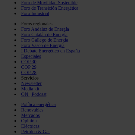
Foro de Movilidad Sostenible
Foro de Transición Energética
Foro Industrial
Foros regionales
Foro Andaluz de Energía
Foro Catalán de Energía
Foro Gallego de Energía
Foro Vasco de Energía
I Debate Energético en España
Especiales
COP 30
COP 29
COP 28
Servicios
Newsletter
Media kit
ON | Podcast
Política energética
Renovables
Mercados
Opinión
Eléctricas
Petróleo & Gas