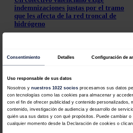
indemnizaciones justas por el tramo
que les afecta de la red troncal de
hidrógeno
Redacción
23/07/2026
No hay comentarios
Deja tu comentario
Consentimiento
Detalles
Configuración de a
Tu dirección de correo electrónico no será publicada. Todos los
campos son obligatorios
Uso responsable de sus datos
Nosotros y
nuestros 1022 socios
procesamos sus datos pers
con tecnologías como las cookies para almacenar y acceder 
Este sitio web está protegido por reCAPTCHA y la
Política de
con el fin de ofrecer publicidad y contenido personalizados, 
privacidad
y
Términos de servicio
de Google aplican.
contenido, investigación de audiencia y desarrollo de servici
quién usa sus datos y con qué propósitos. Puede cambiar o r
Enviar comentario
cualquier momento desde la Declaración de cookies o clican
Síguenos en redes sociales