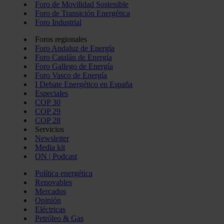
Foro de Movilidad Sostenible
Foro de Transición Energética
Foro Industrial
Foros regionales
Foro Andaluz de Energía
Foro Catalán de Energía
Foro Gallego de Energía
Foro Vasco de Energía
I Debate Energético en España
Especiales
COP 30
COP 29
COP 28
Servicios
Newsletter
Media kit
ON | Podcast
Política energética
Renovables
Mercados
Opinión
Eléctricas
Petróleo & Gas