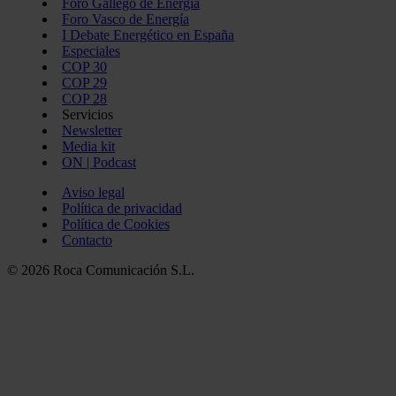
Foro Gallego de Energía
Foro Vasco de Energía
I Debate Energético en España
Especiales
COP 30
COP 29
COP 28
Servicios
Newsletter
Media kit
ON | Podcast
Aviso legal
Política de privacidad
Política de Cookies
Contacto
© 2026 Roca Comunicación S.L.