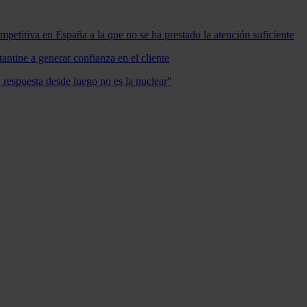
mpetitiva en España a la que no se ha prestado la atención suficiente
antine a generar confianza en el cliente
a respuesta desde luego no es la nuclear"