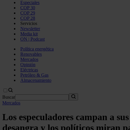
Especiales
COP 30
COP 29
COP 28
Servicios
Newsletter
Media kit
ON | Podcast
Política energética
Renovables
Mercados
Opinión
Eléctricas
Petróleo & Gas
Almacenamiento
Buscar
Mercados
Los especuladores campan a sus
desangra y los políticos miran p