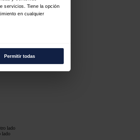
e servicios. Tiene la opción
imiento en cualquier
e varios metros
icas (huellas digitales)
Permitir todas
eferencias en la
sección de
e cookies.
 funciones de redes sociales
con nuestros partners de
ue les haya proporcionado o
o lado