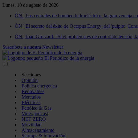
Lunes, 10 de agosto de 2026
ÓN | Las centrales de bombeo hidroeléctrico, la gran ventaja co
ÓN | El secreto del éxito de Octopus Energy: del 'pulpito' Const
ÓN | Joan Groizard: "Si el problema es de control de tensión, l
Suscríbete a nuestra Newsletter
Secciones
Opinión
Política energética
Renovables
Mercados
Eléctricas
Petróleo & Gas
Videopodcast
NET ZERO
Movilidad
Almacenamiento
Startups & Innovación