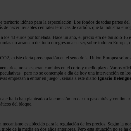
e territorio idóneo para la especulación. Los fondos de todas partes d
 de hacer inviables centrales térmicas de carbón, que la industria euro
a los 43 euros por tonelada. Hace un año, el precio era de tan solo 16 
nomías no arrancan del todo o regresan a su ser, sobre todo en Europa, 
 CO2, existe cierta preocupación en el seno de la Unión Europea sobre q
entarios, no se esperan cambios en el corto y medio plazo. Varios ofic
speculativas, pero no se contempla a día de hoy una intervención en l
ivas empiezan a entrar en juego", señala a este diario
Ignacio Belengu
e Italia han planteado a la comisión no dar un paso atrás y continuar c
áticos del bloque.
n mecanismo establecido para la regulación de los precios. Según la norm
 triple de la media en dos años anteriores. Pero esta situación no se ha