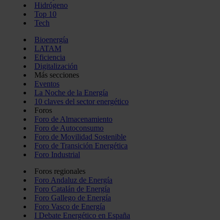
Hidrógeno
Top 10
Tech
Bioenergía
LATAM
Eficiencia
Digitalización
Más secciones
Eventos
La Noche de la Energía
10 claves del sector energético
Foros
Foro de Almacenamiento
Foro de Autoconsumo
Foro de Movilidad Sostenible
Foro de Transición Energética
Foro Industrial
Foros regionales
Foro Andaluz de Energía
Foro Catalán de Energía
Foro Gallego de Energía
Foro Vasco de Energía
I Debate Energético en España