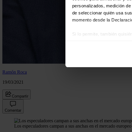
personalizados, medición de p
de seleccionar quién usa sus
momento desde la Declaració
Si lo permite, también quisi
Recopilar información
Identificar su disposi
Obtenga más información sob
datos
. Puede cambiar o reti
Ramón Roca
Las cookies de este sitio we
19/03/2021
y analizar el tráfico. Ademá
redes sociales, publicidad y
Compartir
que hayan recopilado a parti
Comentar
Los especuladores campan a sus anchas en el mercado europeo de