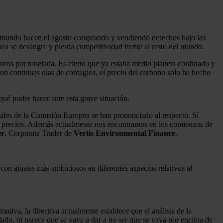
el mundo hacen el agosto comprando y vendiendo derechos bajo las
pea se desangre y pierda competitividad frente al resto del mundo.
euros por tonelada. Es cierto que ya estaba medio planeta confinado y
con continuas olas de contagios, el precio del carbono solo ha hecho
ué poder hacer ante esta grave situación.
iales de la Comisión Europea se han pronunciado al respecto. Sí
os precios. Además actualmente nos encontramos en los comienzos de
er
, Corporate Trader de
Vertis Environmental Finance
.
on ajustes más ambiciosos en diferentes aspectos relativos al
ativa, la directiva actualmente establece que el análisis de la
 dado, ni parece que se vaya a dar a no ser que se vaya por encima de