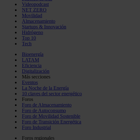
Videopodcast
NET ZERO
Movilidad
Almacenamiento
Startups & Innovación
Hidrógeno
Top 10
Tech
Bioenergía
LATAM
Eficiencia
Digitalización
Más secciones
Eventos
La Noche de la Energía
10 claves del sector energético
Foros
Foro de Almacenamiento
Foro de Autoconsumo
Foro de Movilidad Sostenible
Foro de Transición Energética
Foro Industrial
Foros regionales