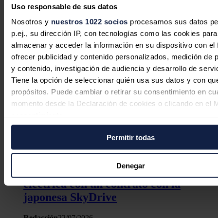
Uso responsable de sus datos
Noticias relacionadas
Nosotros y
nuestros 1022 socios
procesamos sus datos pe
p.ej., su dirección IP, con tecnologías como las cookies para
almacenar y acceder la información en su dispositivo con el 
ofrecer publicidad y contenido personalizados, medición de p
La industria eólica recupera impulso,
y contenido, investigación de audiencia y desarrollo de servi
pero encara una nueva etapa
Tiene la opción de seleccionar quién usa sus datos y con qu
marcada por la eficiencia y la
propósitos. Puede cambiar o retirar su consentimiento en cu
rentabilidad
momento desde la Declaración de cookies o clicando en el 
consentimiento.
José A. Roca
04/08/2026
Permitir todas
Si lo permite, también quisiéramos:
Recopilar información sobre su ubicación geográfica
puede tener una precisión de varios metros
Denegar
Airtificial entra en movilidad aérea
Identificar su dispositivo analizándolo activamente p
eléctrica con un contrato con la
características específicas (huellas digitales)
japonesa SkyDrive
Obtenga más información sobre cómo se procesan sus dato
personales y establezca sus preferencias en la
sección de 
Redacción
22/07/2026