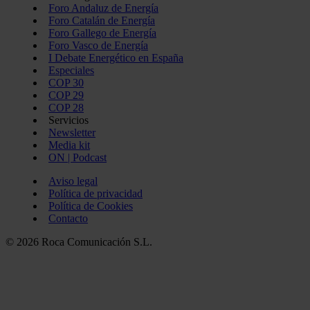
Foro Andaluz de Energía
Foro Catalán de Energía
Foro Gallego de Energía
Foro Vasco de Energía
I Debate Energético en España
Especiales
COP 30
COP 29
COP 28
Servicios
Newsletter
Media kit
ON | Podcast
Aviso legal
Política de privacidad
Política de Cookies
Contacto
© 2026 Roca Comunicación S.L.