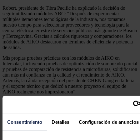
Robert, presidente de Tibra Pacific ha explicado la decisión de
seguir utilizando módulos ABC: “Después de experimentar
múltiples iteraciones tecnológicas de la industria, nos tomamos
nuestro tiempo para seleccionar proveedores y tecnología para la
central eléctrica terrestre de servicios públicos más grande de Bosnia
y Herzegovina. Gracias a cálculos rigurosos y comparaciones, los
módulos de AIKO destacaron en términos de eficiencia y potencia
de salida.
Mis propias pruebas prácticas con los módulos de AIKO en
Intersolar, incluyendo pruebas de optimización de sombreado parcial
y pruebas de comparación de resistencia a microfisuras, solidificaron
aún más mi confianza en la calidad y el rendimiento de AIKO.
Además, la cálida recepción del presidente CHEN Gang en la feria
y el soporte técnico que dedicó a nuestro proyecto el equipo de
AIKO realmente nos impresionaron”.
Este contrato supone un significativo avance para los módulos ABC
de AIKO en el mercado del sur de Europa, demostrando su
creciente aceptación y valor entre clientes y sectores. Los rápidos
avances de AIKO en el segmento de las centrales eléctricas de
Consentimiento
Detalles
Configuración de anuncios
servicios públicos no solo son un testimonio de la tecnología
innovadora de la marca, sino también de su compromiso de ofrecer
el mayor rendimiento y valor a sus socios.