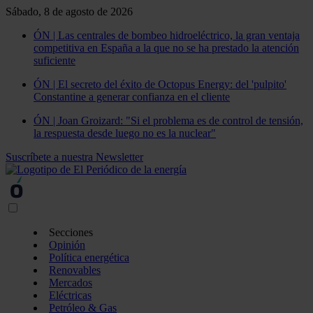
Sábado, 8 de agosto de 2026
ÓN | Las centrales de bombeo hidroeléctrico, la gran ventaja
competitiva en España a la que no se ha prestado la atención
suficiente
ÓN | El secreto del éxito de Octopus Energy: del 'pulpito'
Constantine a generar confianza en el cliente
ÓN | Joan Groizard: "Si el problema es de control de tensión,
la respuesta desde luego no es la nuclear"
Suscríbete a nuestra Newsletter
Secciones
Opinión
Política energética
Renovables
Mercados
Eléctricas
Petróleo & Gas