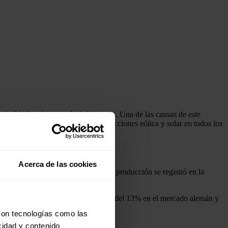
to de 2019 en la mayoría de los casos. Una de las causas de este
 el aumento interanual de las producciones eólica y solar en todos los
Acerca de las cookies
e 2019. El mayor incremento en la producción se registró en la
mercados europeos. Se destaca la caída del 13% en el mercado alemán y
 8,1% del mercado italiano.
con tecnologías como las
cidad y contenido