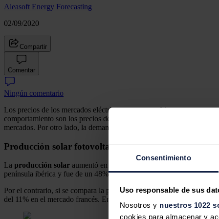
Aleasoft Energy Forecasting
02/09/2020
Compartir
Comentar
Ningún comentario
Los precios de los mercados eléctricos europeos subieron en agosto con
comportamiento son los precios del gas, que se recuperaron respecto a
mercados. Por otro lado, la demanda bajó respecto a la de agosto de 2
Producción solar fotovoltaica y termosolar y producci
Consentimiento
La
producción solar
aumentó en todos los mercados europeos anali
península ibérica y fue de un 48%. En Italia el aumento fue de un 6
Uso responsable de sus dat
Por el contrario, si se compara la producción solar durante el pasado
del 11% en el mercado francés. En el resto de los mercados la dismin
Nosotros y
nuestros 1022 s
cookies para almacenar y acce