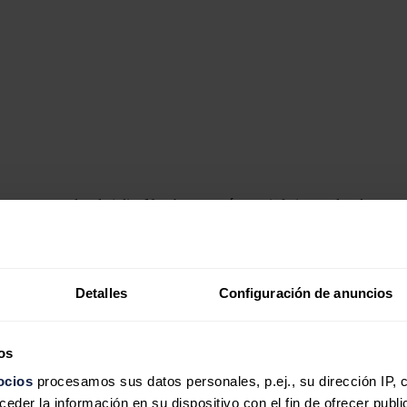
 respecto a los de julio. No obstante, aún son inferiores a los de agos
 julio pero siguen más bajos que en agosto de 2019. Un dato positivo es
019 por la coronacrisis.
ón eólica
Detalles
Configuración de anuncios
zados en
AleaSoft
durante el mes de agosto en comparación con agosto d
,6%, en Francia de un 7,9% y en Alemania de un 3,0%.
os
 agosto respecto a la del mes de julio, la misma decreció en todos los 
ución de la producción estuvo entre el 0,4% del mercado portugués y el
ocios
procesamos sus datos personales, p.ej., su dirección IP, 
der la información en su dispositivo con el fin de ofrecer publi