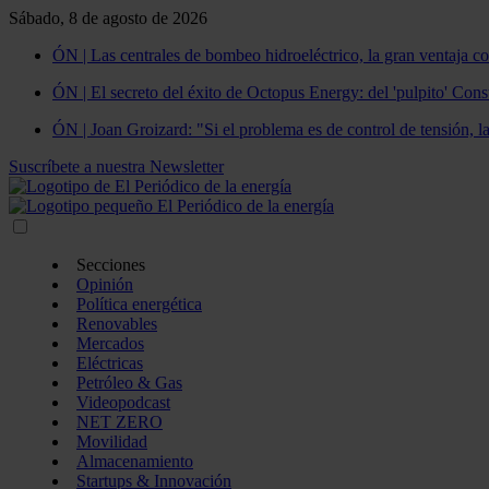
Sábado, 8 de agosto de 2026
ÓN | Las centrales de bombeo hidroeléctrico, la gran ventaja co
ÓN | El secreto del éxito de Octopus Energy: del 'pulpito' Const
ÓN | Joan Groizard: "Si el problema es de control de tensión, l
Suscríbete a nuestra Newsletter
Secciones
Opinión
Política energética
Renovables
Mercados
Eléctricas
Petróleo & Gas
Videopodcast
NET ZERO
Movilidad
Almacenamiento
Startups & Innovación