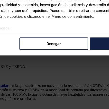
ublicidad y contenido, investigación de audiencia y desarrollo d
N, REE y TERNA.
 datos y con qué propósitos. Puede cambiar o retirar su consent
n de cookies o clicando en el Menú de consentimiento.
N, REE y TERNA.
éramos:
 más alta en todos los mercados analizados en comparación con agosto d
 sobre su ubicación geográfica que puede tener una precisión d
ica se registró un incremento del 20% y en Alemania y Francia el crecim
tivo analizándolo activamente para buscar características específ
Denegar
n los incrementos del 16% y el 18% registrados en Portugal e Italia res
re cómo se procesan sus datos personales y establezca sus pr
julio.
rar su consentimiento en cualquier momento en la Declaración d
b se usan para personalizar el contenido y los anuncios, ofrecer
N, REE y TERNA.
s, compartimos información sobre el uso que haga del sitio web 
 análisis web, quienes pueden combinarla con otra información q
r del uso que haya hecho de sus servicios.
 solar
, en la que se alcanzó un nuevo precio récord de 11,14 €/MWh. 
n al sistema y 10 MW en la modalidad de contrato por diferencias. S
 de casi 100 MW, lo que lo dotará de mayor flexibilidad. La empresa 
nsiguió en esta subasta.