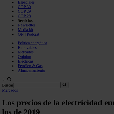
Especiales
COP 30
COP 29
COP 28
Servicios
Newsletter
Media kit
ON | Podcast
Política energética
Renovables
Mercados
Opinión
Eléctricas
Petróleo & Gas
Almacenamiento
Buscar
Mercados
Los precios de la electricidad e
los de 2019