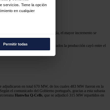
e servicios. Tiene la opción
imiento en cualquier
e 2019. En el caso de esta tecnología, el mayor incremento se
e varios metros
iento fue superior al 16%.
icas (huellas digitales)
Permitir todas
pectivamente. En el resto de los mercados la producción cayó entre el
eferencias en la
sección de
e cookies.
 funciones de redes sociales
con nuestros partners de
ue les haya proporcionado o
Se adjudicaron en total 670 MW, de los cuales 483 MW fueron en la
egún el comunicado del Gobierno portugués, gracias a esta subasta
surcoreana
Hanwha Q-Cells
, que se adjudicó 315 MW repartidos en