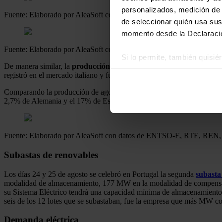
personalizados, medición de p
Fuente: Elaborado por AleaSoft con datos de ENTSO-E, RTE, RE
de seleccionar quién usa sus
momento desde la Declaració
Fuente: Elaborado por AleaSoft con datos de ENTSO-E, RTE, RE
Si lo permite, también quisi
De manera similar, la
producción eólica
durante el pasado agosto fue
Recopilar información
registró en el mercado italiano y fue de un 47%. En la península ibér
Identificar su disposi
Comparando la producción de agosto respecto a la de julio, se destaca
Obtenga más información sob
2,7% de Alemania y el 17% de España en comparación con el mes de 
datos
. Puede cambiar o reti
Las cookies de este sitio we
Fuente: Elaborado por AleaSoft con datos de ENTSO-E, RTE, RE
y analizar el tráfico. Ademá
Subastas de renovables
redes sociales, publicidad y
que hayan recopilado a parti
Los días 24 y 25 de agosto se celebró en Portugal la segunda
subasta
modalidad de almacenamiento, 177 MW en la modalidad de compensació
su Sistema Eléctrico tendrá una capacidad mínima de almacenamiento
seis de los 12 lotes que se subastaban, fue la empresa que más MW co
Demanda eléctrica