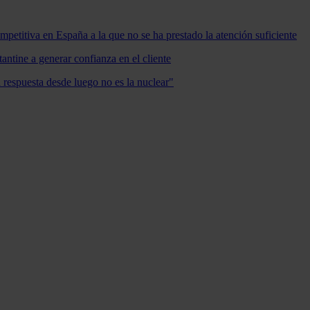
mpetitiva en España a la que no se ha prestado la atención suficiente
antine a generar confianza en el cliente
a respuesta desde luego no es la nuclear"