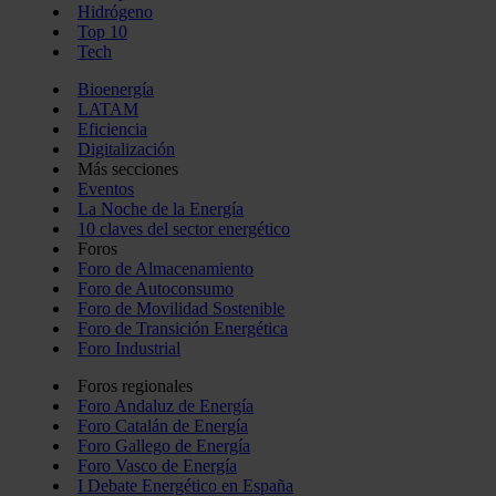
Hidrógeno
Top 10
Tech
Bioenergía
LATAM
Eficiencia
Digitalización
Más secciones
Eventos
La Noche de la Energía
10 claves del sector energético
Foros
Foro de Almacenamiento
Foro de Autoconsumo
Foro de Movilidad Sostenible
Foro de Transición Energética
Foro Industrial
Foros regionales
Foro Andaluz de Energía
Foro Catalán de Energía
Foro Gallego de Energía
Foro Vasco de Energía
I Debate Energético en España