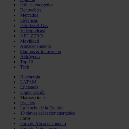
Política energética
Renovables
Mercados
Eléctricas
Petróleo & Gas
Videopodcast
NET ZERO
Movilidad
Almacenamiento
Startups & Innovación
Hidrógeno
Top 10
Tech
Bioenergía
LATAM
Eficiencia
Digitalización
Más secciones
Eventos
La Noche de la Energía
10 claves del sector energético
Foros
Foro de Almacenamiento
Foro de Autoconsumo