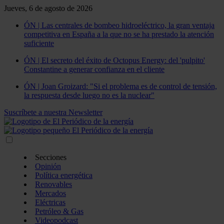
Jueves, 6 de agosto de 2026
ÓN | Las centrales de bombeo hidroeléctrico, la gran ventaja
competitiva en España a la que no se ha prestado la atención
suficiente
ÓN | El secreto del éxito de Octopus Energy: del 'pulpito'
Constantine a generar confianza en el cliente
ÓN | Joan Groizard: "Si el problema es de control de tensión,
la respuesta desde luego no es la nuclear"
Suscríbete a nuestra Newsletter
Secciones
Opinión
Política energética
Renovables
Mercados
Eléctricas
Petróleo & Gas
Videopodcast