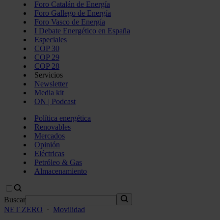
Foro Catalán de Energía
Foro Gallego de Energía
Foro Vasco de Energía
I Debate Energético en España
Especiales
COP 30
COP 29
COP 28
Servicios
Newsletter
Media kit
ON | Podcast
Política energética
Renovables
Mercados
Opinión
Eléctricas
Petróleo & Gas
Almacenamiento
Buscar
NET ZERO
·
Movilidad