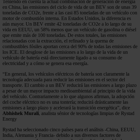
Teniendo en cuenta la actual combinación de generación de energía
en China, las emisiones del ciclo de vida de un BEV son de unas 39
toneladas de CO2e, frente a las casi 85 toneladas de un vehículo con
motor de combustión interna. En Estados Unidos, la diferencia es
aún mayor. Un BEV emite 42 toneladas de CO2e a lo largo de su
vida en EEUU, un 58% menos que un vehículo de gasolina o diésel
que emite más de 100 toneladas. De estos totales, las emisiones
relacionadas con la extracción, el refinado y la quema de
combustibles fósiles aportan cerca del 90% de todas las emisiones de
los ICE. El desglose de las emisiones a lo largo de la vida de un
vehículo de batería está directamente ligado a su consumo de
electricidad y a cómo se genera esa energía.
“En general, los vehículos eléctricos de batería son claramente la
tecnología adecuada para reducir las emisiones en el sector del
transporte. El cambio a un BEV reducirá las emisiones a largo plazo
a pesar de un mayor impacto medioambiental al principio de la vida
del vehículo. Contrariamente a lo que algunos afirman, la adopción
del coche eléctrico no es una tontería; reducirá drásticamente las
emisiones a largo plazo y acelerará la transición energética”, dice
Abhishek Murali
, analista sénior de tecnologías limpias de Rystad
Energy
Rystad ha seleccionado cinco países para el análisis -China, EEUU,
India, Alemania y Francia- debido a sus diversos factores de