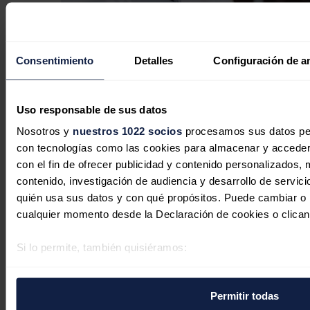
La electrificación mantiene su
Consentimiento
Detalles
Configuración de a
impulso y supone una de cada cinco
matriculaciones de vehículos en julio
Uso responsable de sus datos
Redacción
03/08/2026
Nosotros y
nuestros 1022 socios
procesamos sus datos pers
con tecnologías como las cookies para almacenar y acceder 
con el fin de ofrecer publicidad y contenido personalizados, 
contenido, investigación de audiencia y desarrollo de servici
quién usa sus datos y con qué propósitos. Puede cambiar o r
cualquier momento desde la Declaración de cookies o clican
Si lo permite, también quisiéramos:
Recopilar información sobre su ubicación geográfica 
varios metros
Permitir todas
Identificar su dispositivo analizándolo activamente p