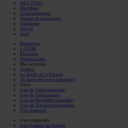
NET ZERO
Movilidad
Almacenamiento
Startups & Innovación
Hidrógeno
Top 10
Tech
Bioenergía
LATAM
Eficiencia
Digitalización
Más secciones
Eventos
La Noche de la Energía
10 claves del sector energético
Foros
Foro de Almacenamiento
Foro de Autoconsumo
Foro de Movilidad Sostenible
Foro de Transición Energética
Foro Industrial
Foros regionales
Foro Andaluz de Energía