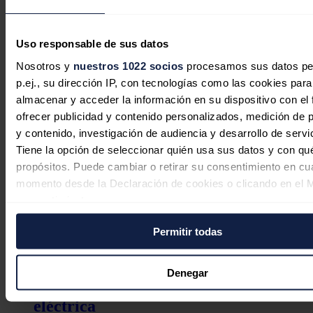
Uso responsable de sus datos
Nosotros y
nuestros 1022 socios
procesamos sus datos pe
p.ej., su dirección IP, con tecnologías como las cookies para
almacenar y acceder la información en su dispositivo con el 
ofrecer publicidad y contenido personalizados, medición de p
EDP invita a conocer en la FIDMA el
y contenido, investigación de audiencia y desarrollo de servi
Tiene la opción de seleccionar quién usa sus datos y con qu
presente y futuro de la energía en
propósitos. Puede cambiar o retirar su consentimiento en cu
Asturias
momento desde la Declaración de cookies o clicando en el 
consentimiento.
Redacción
31/07/2026
Permitir todas
Si lo permite, también quisiéramos:
Recopilar información sobre su ubicación geográfica
El almacenamiento energético entra
puede tener una precisión de varios metros
Denegar
en la primera división de la industria
Identificar su dispositivo analizándolo activamente p
características específicas (huellas digitales)
eléctrica