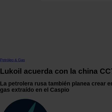
SECCIONES
OPINIÓN
POLÍTICA ENERGÉTICA
RENOVABLES
MERCADOS
ELÉCTRICAS
PETRÓLEO & GAS
VIDEOPODCAST
Petróleo & Gas
NET ZERO
Lukoil acuerda con la china CC7
MOVILIDAD
ALMACENAMIENTO
La petrolera rusa también planea crear e
STARTUPS & INNOVACIÓN
gas extraído en el Caspio
HIDRÓGENO
TOP 10
TECH