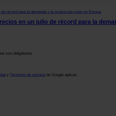
 análisis web, quienes pueden combinarla con otra información q
r del uso que haya hecho de sus servicios.
recios en un julio de récord para la dema
os son obligatorios
idad
y
Términos de servicio
de Google aplican.