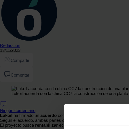
Redacción
13/11/2023
Compartir
Comentar
Lukoil acuerda con la china CC7 la construcción de una planta
Ningún comentario
Lukoil
ha firmado un
acuerdo
con la corporación de ingeniería
chin
Según el acuerdo, ambas partes desarrollarán conjuntamente el proye
El proyecto busca
rentabilizar
económicamente la producción del
y