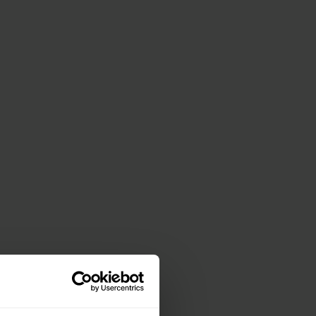
gión sureña de Stávropol.
ó la petrolera en un comunicado.