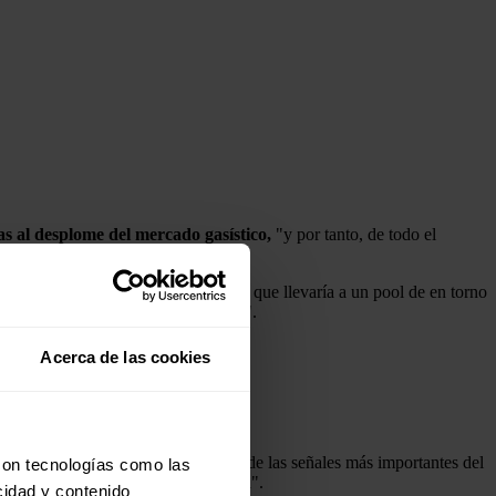
as al desplome del mercado gasístico,
"y por tanto, de todo el
del año en los
20 euros el MWh
, lo que llevaría a un pool de en torno
de los 50 euros/MWh, precios de 2019".
Acerca de las cookies
dicho Aceituno. De esta forma, "una de las señales más importantes del
con tecnologías como las
 a los 28,21 euros el megavatio hora".
cidad y contenido