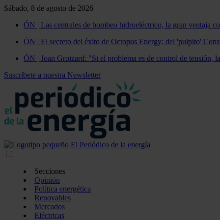
Sábado, 8 de agosto de 2026
ÓN | Las centrales de bombeo hidroeléctrico, la gran ventaja co
ÓN | El secreto del éxito de Octopus Energy: del 'pulpito' Const
ÓN | Joan Groizard: "Si el problema es de control de tensión, l
Suscríbete a nuestra Newsletter
Secciones
Opinión
Política energética
Renovables
Mercados
Eléctricas