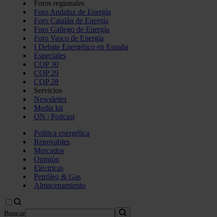
Foros regionales
Foro Andaluz de Energía
Foro Catalán de Energía
Foro Gallego de Energía
Foro Vasco de Energía
I Debate Energético en España
Especiales
COP 30
COP 29
COP 28
Servicios
Newsletter
Media kit
ON | Podcast
Política energética
Renovables
Mercados
Opinión
Eléctricas
Petróleo & Gas
Almacenamiento
Buscar