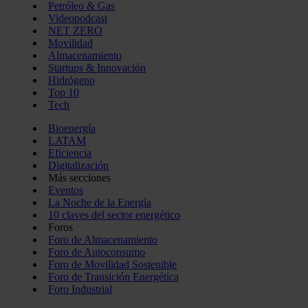
Petróleo & Gas
Videopodcast
NET ZERO
Movilidad
Almacenamiento
Startups & Innovación
Hidrógeno
Top 10
Tech
Bioenergía
LATAM
Eficiencia
Digitalización
Más secciones
Eventos
La Noche de la Energía
10 claves del sector energético
Foros
Foro de Almacenamiento
Foro de Autoconsumo
Foro de Movilidad Sostenible
Foro de Transición Energética
Foro Industrial