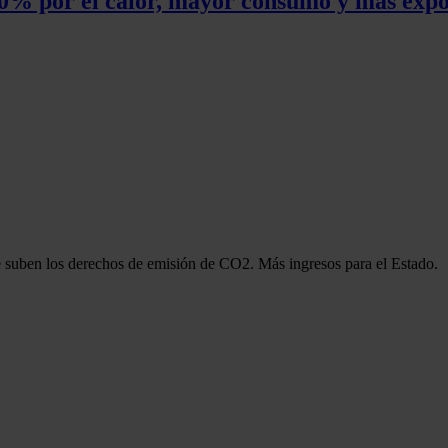
 50% por el calor, mayor consumo y más exp
e suben los derechos de emisión de CO2. Más ingresos para el Estado.