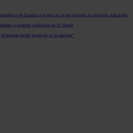
mpetitiva en España a la que no se ha prestado la atención suficiente
antine a generar confianza en el cliente
a respuesta desde luego no es la nuclear"