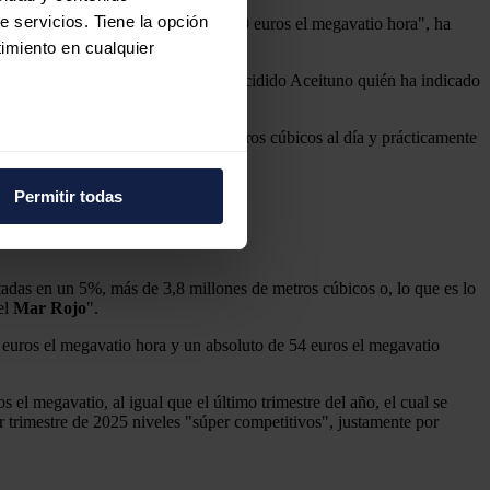
e servicios. Tiene la opción
diciembre un 36% de su valor; 15,30 euros el megavatio hora", ha
imiento en cualquier
nterrupciones de suministro
", ha incidido Aceituno quién ha indicado
ltimos cinco años".
encia por encima de los 350 milímetros cúbicos al día y prácticamente
e varios metros
icas (huellas digitales)
Permitir todas
eferencias en la
sección de
e cookies.
adas en un 5%, más de 3,8 millones de metros cúbicos o, lo que es lo
 funciones de redes sociales
el
Mar Rojo
".
con nuestros partners de
ue les haya proporcionado o
 euros el megavatio hora y un absoluto de 54 euros el megavatio
s el megavatio, al igual que el último trimestre del año, el cual se
r trimestre de 2025 niveles "súper competitivos", justamente por