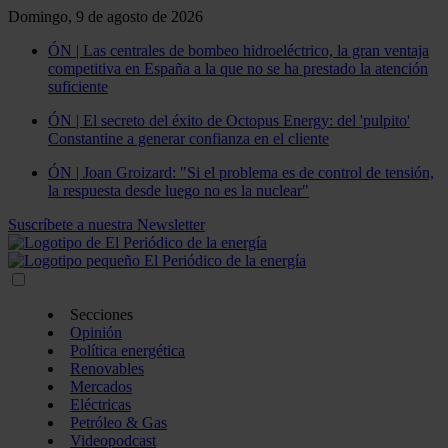
Domingo, 9 de agosto de 2026
ÓN | Las centrales de bombeo hidroeléctrico, la gran ventaja
competitiva en España a la que no se ha prestado la atención
suficiente
ÓN | El secreto del éxito de Octopus Energy: del 'pulpito'
Constantine a generar confianza en el cliente
ÓN | Joan Groizard: "Si el problema es de control de tensión,
la respuesta desde luego no es la nuclear"
Suscríbete a nuestra Newsletter
Secciones
Opinión
Política energética
Renovables
Mercados
Eléctricas
Petróleo & Gas
Videopodcast