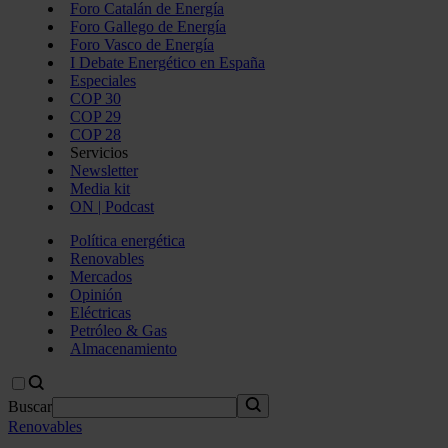
Foro Catalán de Energía
Foro Gallego de Energía
Foro Vasco de Energía
I Debate Energético en España
Especiales
COP 30
COP 29
COP 28
Servicios
Newsletter
Media kit
ON | Podcast
Política energética
Renovables
Mercados
Opinión
Eléctricas
Petróleo & Gas
Almacenamiento
Buscar
Renovables