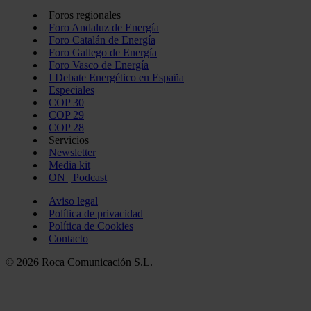
Foros regionales
Foro Andaluz de Energía
Foro Catalán de Energía
Foro Gallego de Energía
Foro Vasco de Energía
I Debate Energético en España
Especiales
COP 30
COP 29
COP 28
Servicios
Newsletter
Media kit
ON | Podcast
Aviso legal
Política de privacidad
Política de Cookies
Contacto
© 2026 Roca Comunicación S.L.