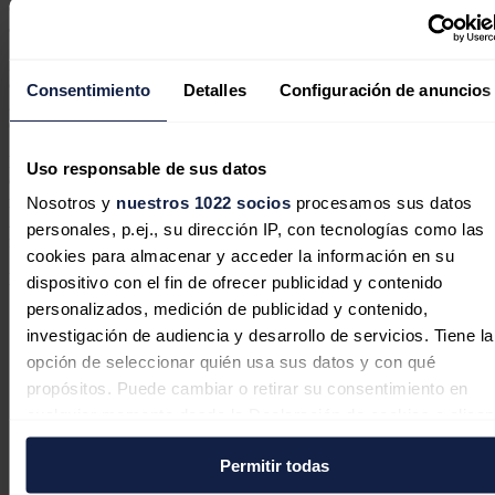
evitar así la emisión a la atmósfera de 32.000 toneladas de CO2
anuales.
Iberdrola calcula que habrá momentos puntuales en que la
construcción de este parque eólico implique la vinculación con hasta
Consentimiento
Detalles
Configuración de anuncios
260 profesionales de la zona en la que se implantará, entre ellos la
encargada de desarrollar la obra civil, la burgalesa Copsa.
La empresa ha añadido que otros centros productivos de la
Uso responsable de sus datos
Comunidad se involucrarán en el proyecto, ya que parte de los
molinos se ensamblarán en la planta que Siemens Gamesa tiene en
Nosotros y
nuestros 1022 socios
procesamos sus datos
Ágreda (Soria) y las multiplicadoras de los aerogeneradores se
personales, p.ej., su dirección IP, con tecnologías como las
fabricarán en Lerma (Burgos).
cookies para almacenar y acceder la información en su
Noticias relacionadas
dispositivo con el fin de ofrecer publicidad y contenido
personalizados, medición de publicidad y contenido,
investigación de audiencia y desarrollo de servicios. Tiene la
opción de seleccionar quién usa sus datos y con qué
propósitos. Puede cambiar o retirar su consentimiento en
Iberdrola invertirá 526 millones para
cualquier momento desde la Declaración de cookies o clica
modernizar las redes eléctricas del
en el Menú de consentimiento.
Distrito Federal de Brasil
Permitir todas
Si lo permite, también quisiéramos: