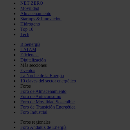
NET ZERO
Movilidad
Almacenamiento
Startups & Innovación
Hidrógeno
Top 10
Tech
Bioenergía
LATAM
Eficiencia
Digitalización
Más secciones
Eventos
La Noche de la Energía
10 claves del sector energético
Foros
Foro de Almacenamiento
Foro de Autoconsumo
Foro de Movilidad Sostenible
Foro de Transición Energética
Foro Industrial
Foros regionales
Foro Andaluz de Energía