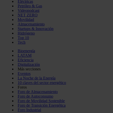
Eléctricas
Petróleo & Gas
Videopodcast
NET ZERO
Movilidad
Almacenamiento
Startups & Innovación
Hidrógeno
Top 10
Tech
Bioenergía
LATAM
Eficiencia
Digitalización
Más secciones
Eventos
La Noche de la Energía
10 claves del sector energético
Foros
Foro de Almacenamiento
Foro de Autoconsumo
Foro de Movilidad Sostenible
Foro de Transición Energética
Foro Industrial