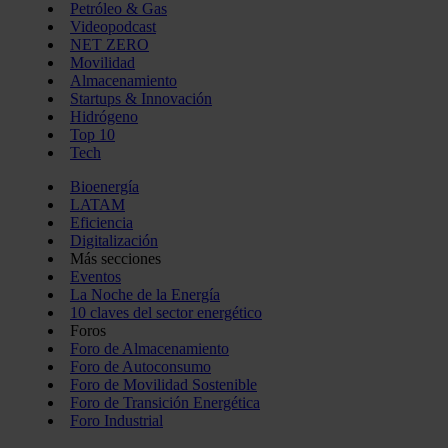
Petróleo & Gas
Videopodcast
NET ZERO
Movilidad
Almacenamiento
Startups & Innovación
Hidrógeno
Top 10
Tech
Bioenergía
LATAM
Eficiencia
Digitalización
Más secciones
Eventos
La Noche de la Energía
10 claves del sector energético
Foros
Foro de Almacenamiento
Foro de Autoconsumo
Foro de Movilidad Sostenible
Foro de Transición Energética
Foro Industrial