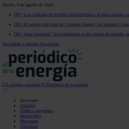
Jueves, 6 de agosto de 2026
ÓN | Las centrales de bombeo hidroeléctrico, la gran ventaja co
ÓN | El secreto del éxito de Octopus Energy: del 'pulpito' Const
ÓN | Joan Groizard: "Si el problema es de control de tensión, l
Suscríbete a nuestra Newsletter
Secciones
Opinión
Política energética
Renovables
Mercados
Eléctricas