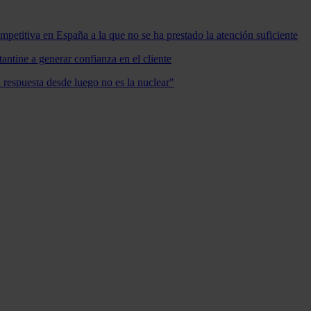
mpetitiva en España a la que no se ha prestado la atención suficiente
antine a generar confianza en el cliente
a respuesta desde luego no es la nuclear"