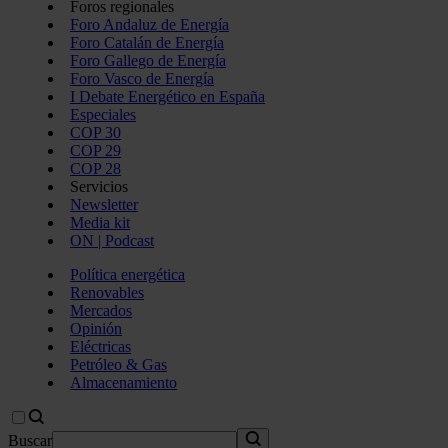
Foros regionales
Foro Andaluz de Energía
Foro Catalán de Energía
Foro Gallego de Energía
Foro Vasco de Energía
I Debate Energético en España
Especiales
COP 30
COP 29
COP 28
Servicios
Newsletter
Media kit
ON | Podcast
Política energética
Renovables
Mercados
Opinión
Eléctricas
Petróleo & Gas
Almacenamiento
Buscar