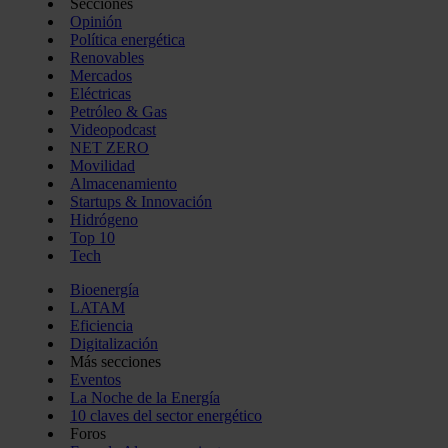
Secciones
Opinión
Política energética
Renovables
Mercados
Eléctricas
Petróleo & Gas
Videopodcast
NET ZERO
Movilidad
Almacenamiento
Startups & Innovación
Hidrógeno
Top 10
Tech
Bioenergía
LATAM
Eficiencia
Digitalización
Más secciones
Eventos
La Noche de la Energía
10 claves del sector energético
Foros