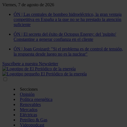
Viernes, 7 de agosto de 2026
ÓN | Las centrales de bombeo hidroeléctrico, la gran ventaja
competitiva en España a la que no se ha prestado la atención
suficiente
ÓN | El secreto del éxito de Octopus Energy: del 'pulpito'
Constantine a generar confianza en el cliente
ÓN | Joan Groizard: "Si el problema es de control de tensión,
la respuesta desde luego no es la nuclear"
Suscríbete a nuestra Newsletter
Secciones
Opinión
Política energética
Renovables
Mercados
Eléctricas
Petróleo & Gas
Videopodcast