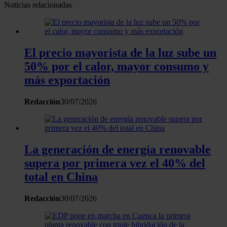
Noticias relacionadas
datos
. Puede cambiar o retirar su consentimiento en cualqui
momento en la Declaración de cookies.
Las cookies de este sitio web se usan para personalizar el
El precio mayorista de la luz sube un
contenido y los anuncios, ofrecer funciones de redes sociale
50% por el calor, mayor consumo y
analizar el tráfico. Además, compartimos información sobre 
más exportación
uso que haga del sitio web con nuestros partners de redes
sociales, publicidad y análisis web, quienes pueden combina
Redacción
30/07/2026
con otra información que les haya proporcionado o que haya
recopilado a partir del uso que haya hecho de sus servicios.
La generación de energía renovable
supera por primera vez el 40% del
total en China
Redacción
30/07/2026