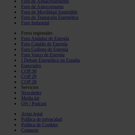
Foro de Almacenamiento
Foro de Autoconsumo
Foro de Movilidad Sostenible
Foro de Transición Energética
Foro Industrial
Foros regionales
Foro Andaluz de Energía
Foro Catalán de Energía
Foro Gallego de Energía
Foro Vasco de Energía
I Debate Energético en España
Especiales
COP 30
COP 29
COP 28
Servicios
Newsletter
Media kit
ON | Podcast
Aviso legal
Política de privacidad
Política de Cookies
Contacto