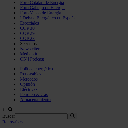
Foro Catalán de Energía
Foro Gallego de Energía
Foro Vasco de Energía
I Debate Energético en España
Especiales
COP 30
COP 29
COP 28
Servicios
Newsletter
Media kit
ON | Podcast
Política energética
Renovables
Mercados
Opinión
Eléctricas
Petróleo & Gas
Almacenamiento
Buscar
Renovables