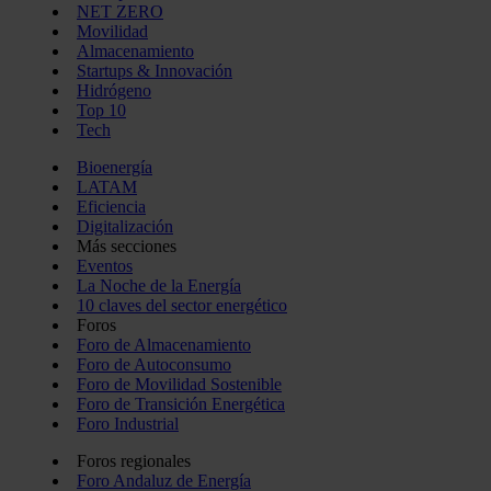
NET ZERO
Movilidad
Almacenamiento
Startups & Innovación
Hidrógeno
Top 10
Tech
Bioenergía
LATAM
Eficiencia
Digitalización
Más secciones
Eventos
La Noche de la Energía
10 claves del sector energético
Foros
Foro de Almacenamiento
Foro de Autoconsumo
Foro de Movilidad Sostenible
Foro de Transición Energética
Foro Industrial
Foros regionales
Foro Andaluz de Energía