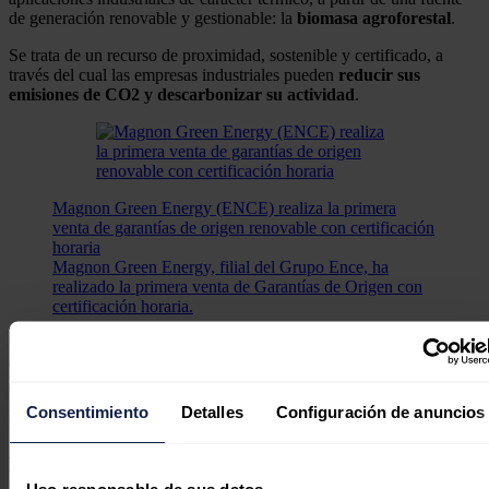
de generación renovable y gestionable: la
biomasa
agroforestal
.
Se trata de un recurso de proximidad, sostenible y certificado, a
través del cual las empresas industriales pueden
reducir sus
emisiones de CO2 y descarbonizar su actividad
.
Magnon Green Energy (ENCE) realiza la primera
venta de garantías de origen renovable con certificación
horaria
Magnon Green Energy, filial del Grupo Ence, ha
realizado la primera venta de Garantías de Origen con
certificación horaria.
La compañía ofrece un servicio integral que comprende toda la
cadena de valor de la energía: asesora, diseña, construye y financia
las plantas de producción de energía renovable de sus clientes para,
posteriormente, operarlas, mantenerlas y garantizar el suministro del
Consentimiento
Detalles
Configuración de anuncios
recurso biomásico
renovable
.
Las soluciones de Ence