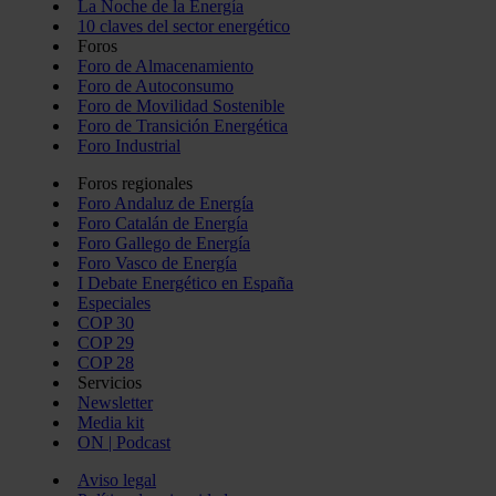
La Noche de la Energía
10 claves del sector energético
Foros
Foro de Almacenamiento
Foro de Autoconsumo
Foro de Movilidad Sostenible
Foro de Transición Energética
Foro Industrial
Foros regionales
Foro Andaluz de Energía
Foro Catalán de Energía
Foro Gallego de Energía
Foro Vasco de Energía
I Debate Energético en España
Especiales
COP 30
COP 29
COP 28
Servicios
Newsletter
Media kit
ON | Podcast
Aviso legal