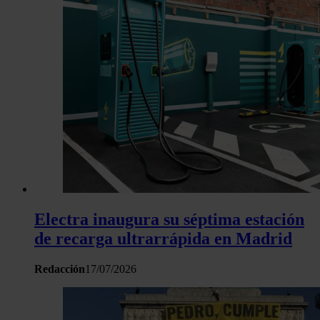
Las cookies de este sitio web se usan para personalizar el c
y los anuncios, ofrecer funciones de redes sociales y analiza
tráfico. Además, compartimos información sobre el uso que 
sitio web con nuestros partners de redes sociales, publicida
análisis web, quienes pueden combinarla con otra informació
haya proporcionado o que hayan recopilado a partir del uso 
hecho de sus servicios.
Electra inaugura su séptima estación
de recarga ultrarrápida en Madrid
Redacción
17/07/2026