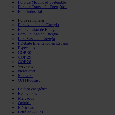
Foro de Movilidad Sostenible
Foro de Transición Energética
Foro Industrial
Foros regionales
Foro Andaluz de Energía
Foro Catalán de Energía
Foro Gallego de Energía
Foro Vasco de Energía
I Debate Energético en España
Especiales
COP 30
COP 29
COP 28
Servicios
Newsletter
Media kit
ON | Podcast
Política energética
Renovables
Mercados
Opinión
Eléctricas
Petróleo & Gas